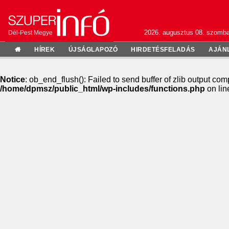
2026. augusztus 08. szomba
Dél-Pest Megye
HÍREK
ÚJSÁGLAPOZÓ
HIRDETÉSFELADÁS
AJÁN
Notice
: ob_end_flush(): Failed to send buffer of zlib output com
/home/dpmsz/public_html/wp-includes/functions.php
on li