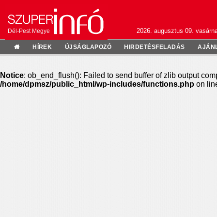
2026. augusztus 09. vasárn
Dél-Pest Megye
HÍREK
ÚJSÁGLAPOZÓ
HIRDETÉSFELADÁS
AJÁN
Notice
: ob_end_flush(): Failed to send buffer of zlib output com
/home/dpmsz/public_html/wp-includes/functions.php
on li