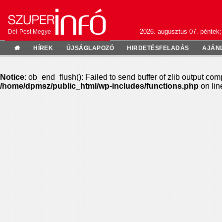
2026. augusztus 07. péntek;
Dél-Pest Megye
HÍREK
ÚJSÁGLAPOZÓ
HIRDETÉSFELADÁS
AJÁN
Notice
: ob_end_flush(): Failed to send buffer of zlib output com
/home/dpmsz/public_html/wp-includes/functions.php
on li