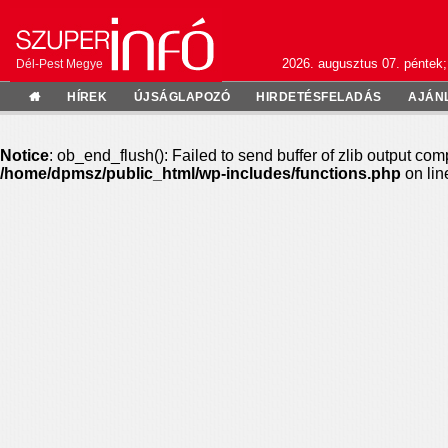
2026. augusztus 07. péntek;
Dél-Pest Megye
HÍREK
ÚJSÁGLAPOZÓ
HIRDETÉSFELADÁS
AJÁN
Notice
: ob_end_flush(): Failed to send buffer of zlib output com
/home/dpmsz/public_html/wp-includes/functions.php
on li