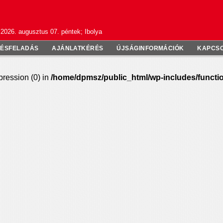
2026. augusztus 07. péntek; Ibolya
TÉSFELADÁS
AJÁNLATKÉRÉS
ÚJSÁGINFORMÁCIÓK
KAPCS
pression (0) in
/home/dpmsz/public_html/wp-includes/functi