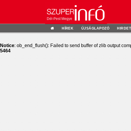
Dél-Pest Megye
HÍREK
ÚJSÁGLAPOZÓ
HIRDE
Notice
: ob_end_flush(): Failed to send buffer of zlib output com
5464