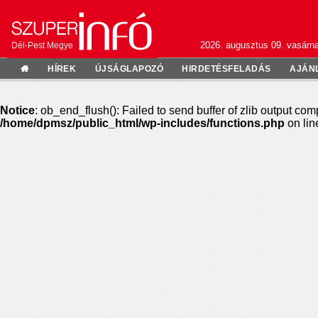
2026. augusztus 09. vasárn
Dél-Pest Megye
HÍREK
ÚJSÁGLAPOZÓ
HIRDETÉSFELADÁS
AJÁN
Notice
: ob_end_flush(): Failed to send buffer of zlib output com
/home/dpmsz/public_html/wp-includes/functions.php
on li