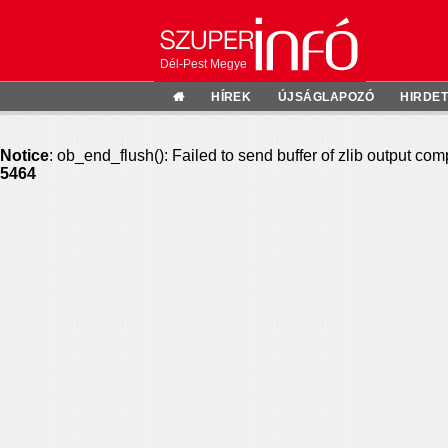
Dél-Pest Megye
HÍREK
ÚJSÁGLAPOZÓ
HIRDE
Notice
: ob_end_flush(): Failed to send buffer of zlib output com
5464