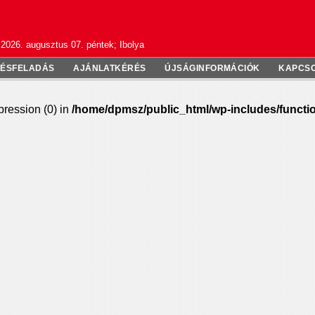
2026. augusztus 07. péntek; Ibolya
TÉSFELADÁS
AJÁNLATKÉRÉS
ÚJSÁGINFORMÁCIÓK
KAPCS
pression (0) in
/home/dpmsz/public_html/wp-includes/functi