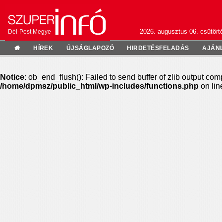
2026. augusztus 06. csütörtö
Dél-Pest Megye
HÍREK
ÚJSÁGLAPOZÓ
HIRDETÉSFELADÁS
AJÁN
Notice
: ob_end_flush(): Failed to send buffer of zlib output com
/home/dpmsz/public_html/wp-includes/functions.php
on li