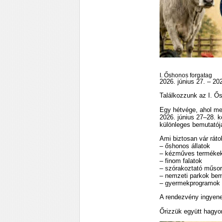
I. Őshonos forgatag
2026. június 27. – 202
Találkozzunk az I. Ő
Egy hétvége, ahol me
2026. június 27–28. 
különleges bemutatój
Ami biztosan vár ráto
– őshonos állatok
– kézműves terméke
– finom falatok
– szórakoztató műso
– nemzeti parkok be
– gyermekprogramok 
A rendezvény ingyenes
Őrizzük együtt hagyom