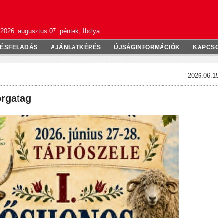
2026. augusztus 07. péntek; Ibolya
TÉSFELADÁS
AJÁNLATKÉRÉS
ÚJSÁGINFORMÁCIÓK
KAPCS
2026.06.15
orgatag