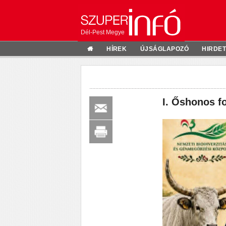
Dél-Pest Megye
HÍREK
ÚJSÁGLAPOZÓ
HIRDE
I. Őshonos f