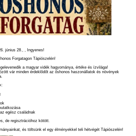
6. június 28.,
,
Ingyenes!
shonos Forgatagon Tápiószelén!
gelevenedik a magyar vidék hagyománya, értéke és ízvilága!
között vár minden érdeklődőt az őshonos haszonállatok és növények
a.
k:
k
rok
mutatkozása
az egész családnak
, de regisztrációhoz kötött.
ányainkat, és töltsünk el egy élményekkel teli hétvégét Tápiószelén!