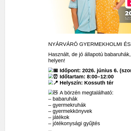
NYÁRVÁRÓ GYERMEKHOLMI É
Használt, de jó állapotú babaruhák
helyen!
Időpont: 2026. június 6. (sz
Időtartam: 8:00–12:00
Helyszín: Kossuth tér
A börzén megtalálható:
– babaruhák
– gyermekruhák
– gyermekkönyvek
– játékok
– jótékonysági gyűjtés