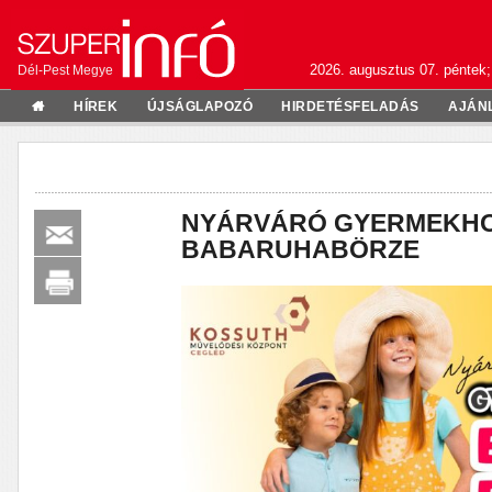
2026. augusztus 07. péntek;
Dél-Pest Megye
HÍREK
ÚJSÁGLAPOZÓ
HIRDETÉSFELADÁS
AJÁN
NYÁRVÁRÓ GYERMEKHO
BABARUHABÖRZE