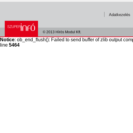
Adatkezelés
© 2013 Hírös Modul Kft.
Notice
: ob_end_flush(): Failed to send buffer of zlib output com
line
5464