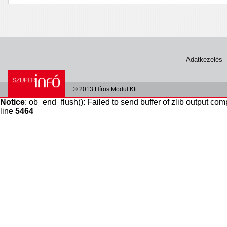
Adatkezelés
© 2013 Hírös Modul Kft.
Notice
: ob_end_flush(): Failed to send buffer of zlib output com
line
5464