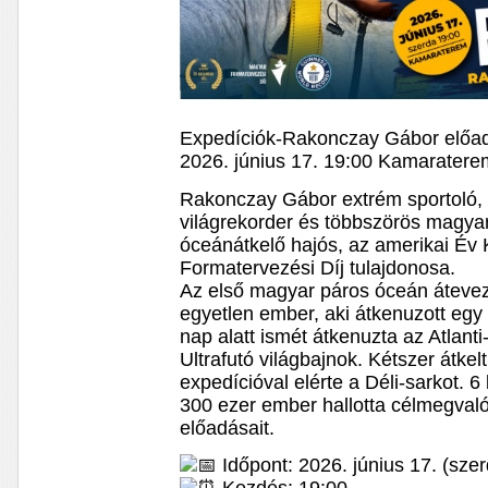
Expedíciók-Rakonczay Gábor előa
2026. június 17. 19:00 Kamaratere
Rakonczay Gábor extrém sportoló,
világrekorder és többszörös magyar
óceánátkelő hajós, az amerikai Év 
Formatervezési Díj tulajdonosa.
Az első magyar páros óceán átevező
egyetlen ember, aki átkenuzott eg
nap alatt ismét átkenuzta az Atlanti
Ultrafutó világbajnok. Kétszer átk
expedícióval elérte a Déli-sarkot. 
300 ezer ember hallotta célmegvaló
előadásait.
Időpont: 2026. június 17. (sze