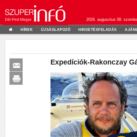
2026. augusztus 08. szomba
Dél-Pest Megye
HÍREK
ÚJSÁGLAPOZÓ
HIRDETÉSFELADÁS
AJÁN
Expedíciók-Rakonczay Gá