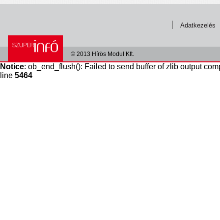
Adatkezelés
© 2013 Hírös Modul Kft.
Notice
: ob_end_flush(): Failed to send buffer of zlib output com
line
5464