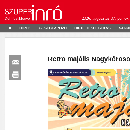
2026. augusztus 07. péntek;
Dél-Pest Megye
HÍREK
ÚJSÁGLAPOZÓ
HIRDETÉSFELADÁS
AJÁN
Retro majális Nagykőrös