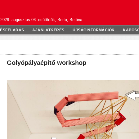
2026. augusztus 06. csütörtök; Berta, Bettina
TÉSFELADÁS
AJÁNLATKÉRÉS
ÚJSÁGINFORMÁCIÓK
KAPCS
Golyópályaépítő workshop