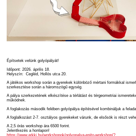
Építsetek velünk golyópályát!
Időpont: 2026. április 18.
Helyszín: Cegléd, Hollós utca 20.
A játékos workshop során a gyerekek különböző mértani formákkal ismerk
szerkesztése során a háromszögű egység.
A pálya szerkezetének elkészítése a térlátást és térgeometriai ismeretek
működnek.
A foglakozás második felében golyópálya építésével kombináljuk a feladat
A foglalkozást 2-7. osztályos gyerekeket várunk, de elsősök is részt veh
A 2,5 órás workshop ára 6500 forint.
Jelentkezés a honlapon!
https://www.arkki.hu/workshopok/golyopalya-epito-workshop/?