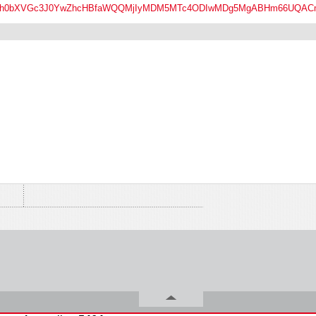
lHWUh0bXVGc3J0YwZhcHBfaWQQMjIyMDM5MTc4ODIwMDg5MgABHm66UQACm