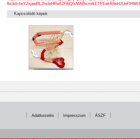
fbclid=IwY2xjawRLJhxleHRuA2FlbQIxMABicmlkETFEekR4eHJUeF
Kapcsolódó képek
Adatkezelés
Impresszum
ÁSZF