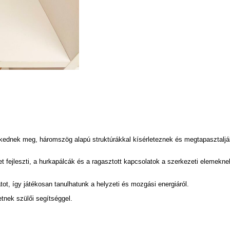
ednek meg, háromszög alapú struktúrákkal kísérleteznek és megtapasztalják
et fejleszti, a hurkapálcák és a ragasztott kapcsolatok a szerkezeti elemekn
ot, így játékosan tanulhatunk a helyzeti és mozgási energiáról.
etnek szülői segítséggel.