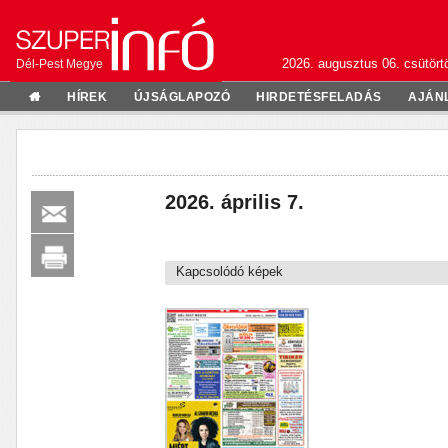
2026. augusztus 06. csütörtö
Dél-Pest Megye
HÍREK
ÚJSÁGLAPOZÓ
HIRDETÉSFELADÁS
AJÁN
2026. április 7.
Kapcsolódó képek