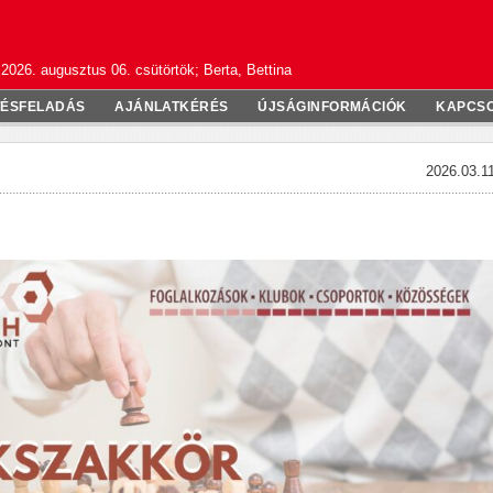
2026. augusztus 06. csütörtök; Berta, Bettina
TÉSFELADÁS
AJÁNLATKÉRÉS
ÚJSÁGINFORMÁCIÓK
KAPCS
2026.03.11