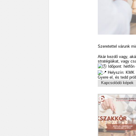
Szeretettel várunk m
Akár kezdő vagy, akár 
stratégiákat, vagy cs
Időpont: hétfőn
Helyszín: KMK B
Gyere el, és tedd pró
Kapcsolódó képek