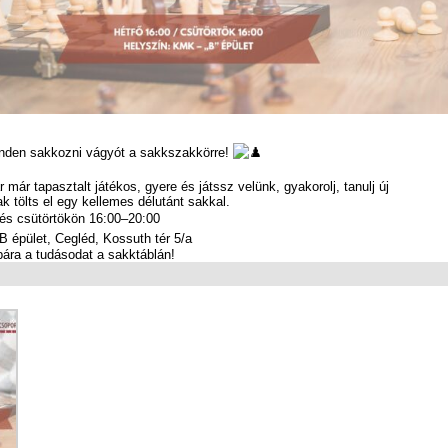
inden sakkozni vágyót a sakkszakkörre!
már tapasztalt játékos, gyere és játssz velünk, gyakorolj, tanulj új
ak tölts el egy kellemes délutánt sakkal.
 és csütörtökön 16:00–20:00
 épület, Cegléd, Kossuth tér 5/a
bára a tudásodat a sakktáblán!