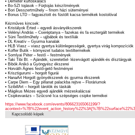
• Demeter kürtöskalács
• Bo-SZI tojások – Fürjtojás készítmények
• Bori Desszertműhely – finom házi süteményei
• Bonus LTD – fagyasztott és füstölt kacsa termékek kostolóval
Kézműves kincsek:
• Kristályok Érted – egyedi ásványékszerek
• Velényi András – Cseréptanya – fazekas és fa esztergált termékek
• Süni Textilműhely – ujjbábok és textíliák
• DL Kreatív – Gyurma kanalak
• HLB Viasz – viasz gyertya különlegességek, gyertya virág kompozíciók
• Koffer Butik – környezet tudatos textiltermékek
• Somlyai Péter – festő – festmények
• Taki Tibi Bt. – Ajándék, szeretettel- lézervágott ajándék-és dísztárgyak
• Bibók Anikó a Gyöngyész ékszerei
• Horváth Ágnes festő-gető festményei
• Krisztigurumi – horgolt figurái
• HanaArt Horgolt gyönyékszerek és gyurma ékszerek
• Carpe Diem – Egy pillanat palackba rejtve – Floráriumok
• SzibillArt – horgolt tárolók és táskák
• Mágikus Mézes egyedi ajándék mézeskalácsai
• Csipkevarázs – Szűcsné Ica szépséges csipke termékei
https://www.facebook.com/events/806623165061199/?
acontext=%7B%22event_action_history%22%3A[%7B%22surface%2
Kapcsolódó képek