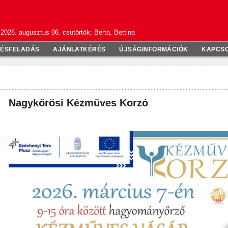
2026. augusztus 06. csütörtök; Berta, Bettina
TÉSFELADÁS
AJÁNLATKÉRÉS
ÚJSÁGINFORMÁCIÓK
KAPCS
Nagykőrösi Kézműves Korzó