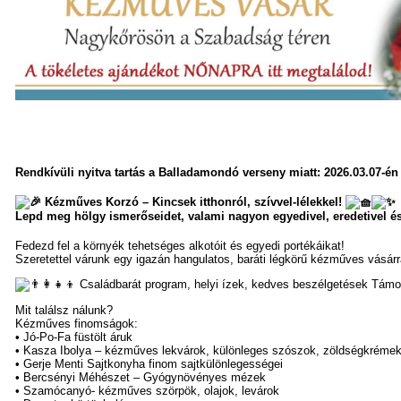
Rendkívüli nyitva tartás a Balladamondó verseny miatt: 2026.03.07-én
Kézműves Korzó – Kincsek itthonról, szívvel-lélekkel!
Lepd meg hölgy ismerőseidet, valami nagyon egyedivel, eredetivel és
Fedezd fel a környék tehetséges alkotóit és egyedi portékáikat!
Szeretettel várunk egy igazán hangulatos, baráti légkörű kézműves vásárr
Családbarát program, helyi ízek, kedves beszélgetések Támoga
Mit találsz nálunk?
Kézműves finomságok:
• Jó-Po-Fa füstölt áruk
• Kasza Ibolya – kézműves lekvárok, különleges szószok, zöldségkréme
• Gerje Menti Sajtkonyha finom sajtkülönlegességei
• Bercsényi Méhészet – Gyógynövényes mézek
• Szamócanyó- kézműves szörpök, olajok, levárok