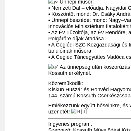
Ünnepi műsor:
• Nemzeti Dal – előadja: Nagyidai 
• Köszöntőt mond: Dr. Csáky Andrá
• Ünnepi beszédet mond: Nagy–Varg
Innovációs Minisztérium fiatalokért 
• Az Év Tűzoltója, az Év Rendőre,
Polgárőre díjak átadása
• A Ceglédi SZC Közgazdasági és I
tanulóinak műsora
• A Cegléd Táncegyüttes Vadóca c
Az ünnepség után koszorúzás 
Kossuth erkélynél.
Közreműködik:
Kiskun Huszár és Honvéd Hagyomá
144. számú Kossuth Cserkészcsap
Emlékezzünk együtt hőseinkre, és 
üzenetét!
———————————————
Ingyenes program.
Szervező: Kossuth Művelődési Köz