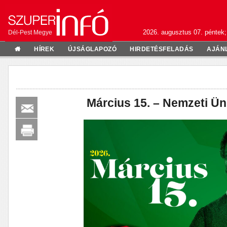
2026. augusztus 07. péntek;
Dél-Pest Megye
HÍREK
ÚJSÁGLAPOZÓ
HIRDETÉSFELADÁS
AJÁN
Március 15. – Nemzeti Ü