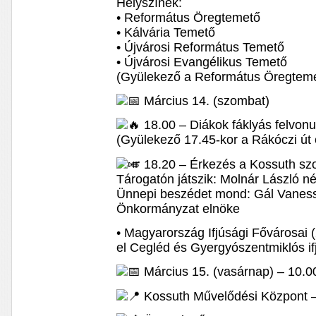
Helyszínek:
• Református Öregtemető
• Kálvária Temető
• Újvárosi Református Temető
• Újvárosi Evangélikus Temető
(Gyülekező a Református Öregteme
Március 14. (szombat)
18.00 – Diákok fáklyás felvonu
(Gyülekező 17.45-kor a Rákóczi út 
18.20 – Érkezés a Kossuth sz
Tárogatón játszik: Molnár László 
Ünnepi beszédet mond: Gál Vanessz
Önkormányzat elnöke
• Magyarország Ifjúsági Fővárosai
el Cegléd és Gyergyószentmiklós i
Március 15. (vasárnap) – 10.0
Kossuth Művelődési Központ 