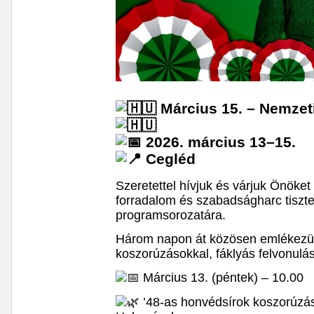
Március 15. – Nemzet
2026. március 13–15.
Cegléd
Szeretettel hívjuk és várjuk Önöke
forradalom és szabadságharc tiszte
programsorozatára.
Három napon át közösen emlékezü
koszorúzásokkal, fáklyás felvonulá
Március 13. (péntek) – 10.00
’48-as honvédsírok koszorúzá