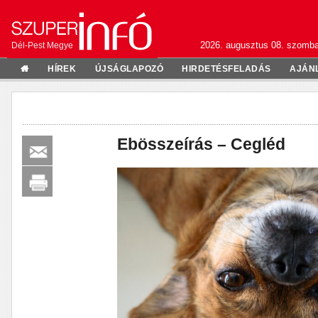
2026. augusztus 08. szomba
Dél-Pest Megye
HÍREK
ÚJSÁGLAPOZÓ
HIRDETÉSFELADÁS
AJÁN
Ebösszeírás – Cegléd