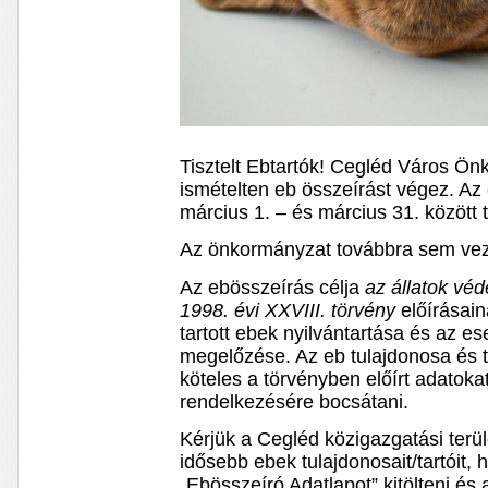
Tisztelt Ebtartók! Cegléd Város Ö
ismételten eb összeírást végez. Az
március 1. – és március 31. között 
Az önkormányzat továbbra sem vez
Az ebösszeírás célja
az állatok véd
1998. évi XXVIII. törvény
előírásain
tartott ebek nyilvántartása és az e
megelőzése. Az eb tulajdonosa és t
köteles a törvényben előírt adatok
rendelkezésére bocsátani.
Kérjük a Cegléd közigazgatási terü
idősebb ebek tulajdonosait/tartóit,
„Ebösszeíró Adatlapot” kitölteni és 