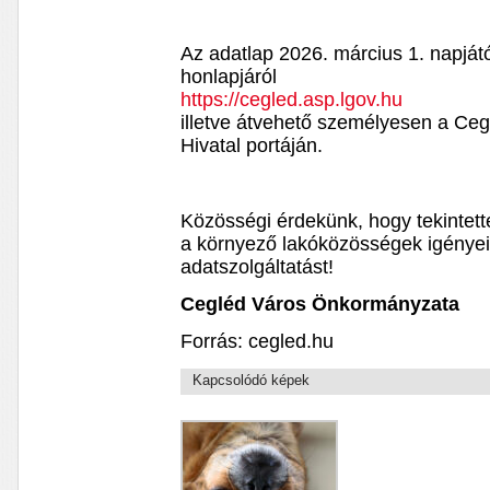
Az adatlap 2026. március 1. napját
honlapjáról
https://cegled.asp.lgov.hu
illetve átvehető személyesen a Ce
Hivatal portáján.
Közösségi érdekünk, hogy tekintett
a környező lakóközösségek igényeire
adatszolgáltatást!
Cegléd Város Önkormányzata
Forrás: cegled.hu
Kapcsolódó képek