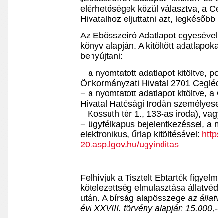
elérhetőségek közül választva, a 
Hivatalhoz eljuttatni azt, legkésőbb
Az Ebösszeíró Adatlapot egyesével e
könyv alapján. A kitöltött adatlapo
benyújtani:
− a nyomtatott adatlapot kitöltve, 
Önkormányzati Hivatal 2701 Cegléd,
− a nyomtatott adatlapot kitöltve,
Hivatal Hatósági Irodán személy
Kossuth tér 1., 133-as iroda), vag
− ügyfélkapus bejelentkezéssel, a m
elektronikus, űrlap kitöltésével:
http
20.asp.lgov.hu/ugyinditas
Felhívjuk a Tisztelt Ebtartók figyel
kötelezettség elmulasztása állatvé
után. A bírság alapösszege
az álla
évi XXVIII. törvény alapján 15.000,-