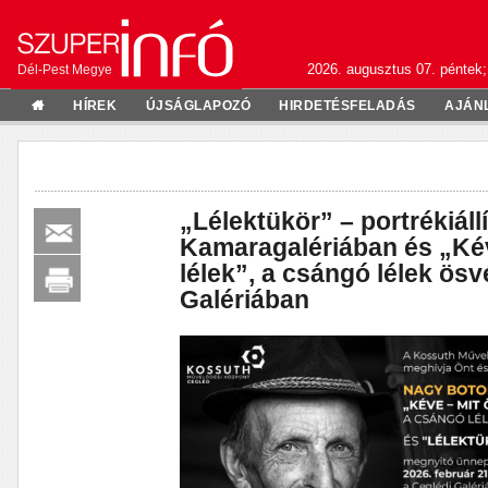
2026. augusztus 07. péntek;
Dél-Pest Megye
HÍREK
ÚJSÁGLAPOZÓ
HIRDETÉSFELADÁS
AJÁN
„Lélektükör” – portrékiáll
Kamaragalériában és „Kév
lélek”, a csángó lélek ös
Galériában