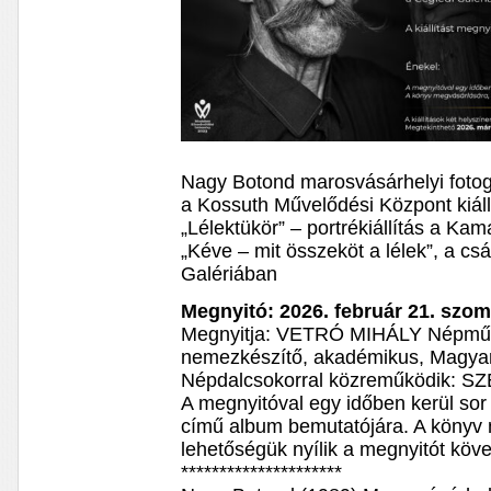
Nagy Botond marosvásárhelyi fotogr
a Kossuth Művelődési Központ kiállí
„Lélektükör” – portrékiállítás a Ka
„Kéve – mit összeköt a lélek”, a cs
Galériában
Megnyitó: 2026. február 21. szom
Megnyitja: VETRÓ MIHÁLY Népművé
nemezkészítő, akadémikus, Magya
Népdalcsokorral közreműködik: S
A megnyitóval egy időben kerül sor 
című album bemutatójára. A könyv 
lehetőségük nyílik a megnyitót köv
*********************