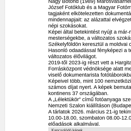
Nagy Botond (1989) Marosvásárhely
József Fotóklub és a Magyar Fotó
tagjaként elkötelezetten dokumentá
mindennapjait: az alázattal elvégze
népi szokásokat.
Képei által betekintést nyújt a már-
mesterségekbe, a változatos szokás
Székelyföldön keresztül a moldvai 
Hasonló odaadással fényképezi a t
változatos élővilágot.
2019-től 2023-ig részt vett a Harg
Forrásközpont védnöksége alatt m
viselő dokumentarista fotótáborokb
Képeivel több, mint 100 nemzetközi 
számos díjat nyert. A képek bemuta
kontinens 37 országában.
A „Lélektükör” című fotóanyaga sze
Nemzeti Szalon kiállításon (Budape
A tárlatok 2026. március 21-ig teki
10.00-18.00, szombaton 08.00-12.00
előadások alkalmával.
Kapcsolódó képek