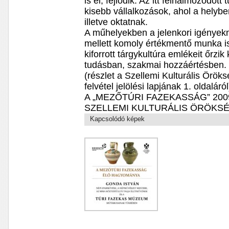
is él, fejlődik. Az itt felhalmozódo
kisebb vállalkozások, ahol a helyb
illetve oktatnak.
A műhelyekben a jelenkori igények
mellett komoly értékmentő munka is 
kiforrott tárgykultúra emlékeit őrzik
tudásban, szakmai hozzáértésben.
(részlet a Szellemi Kulturális Örök
felvétel jelölési lapjának 1. oldaláról
A „MEZŐTÚRI FAZEKASSÁG” 200
SZELLEMI KULTURÁLIS ÖRÖKS
Kapcsolódó képek