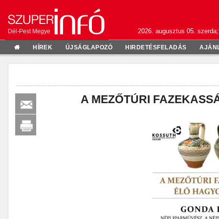
2026. augusztus 05. szerda;
Dél-Pest Megye
HÍREK
ÚJSÁGLAPOZÓ
HIRDETÉSFELADÁS
AJÁN
A MEZŐTÚRI FAZEKASS