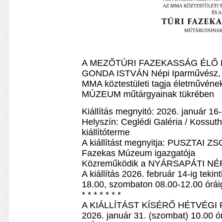
A MEZŐTÚRI FAZEKASSÁG ÉL
GONDA ISTVÁN Népi Iparművész, 
MMA köztestületi tagja életművén
MÚZEUM műtárgyainak tükrében
Kiállítás megnyitó: 2026. január 16
Helyszín: Ceglédi Galéria / Kossu
kiállítóterme
A kiállítást megnyitja: PUSZTAI ZS
Fazekas Múzeum igazgatója
Közreműködik a NYÁRSAPÁTI N
A kiállítás 2026. február 14-ig tek
18.00, szombaton 08.00-12.00 órái
* * * * * * *
A KIÁLLÍTÁST KÍSÉRŐ HÉTVÉG
2026. január 31. (szombat) 10.00 ó