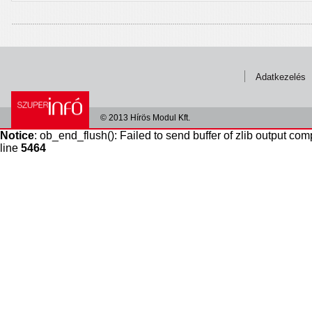
Adatkezelés
© 2013 Hírös Modul Kft.
Notice
: ob_end_flush(): Failed to send buffer of zlib output com
line
5464