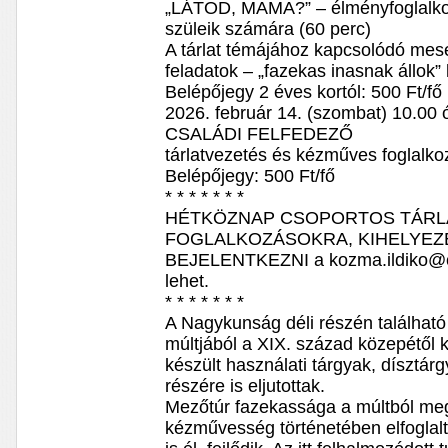
„LÁTOD, MAMA?” – élményfoglalko
szüleik számára (60 perc)
A tárlat témájához kapcsolódó mese
feladatok – „fazekas inasnak állok
Belépőjegy 2 éves kortól: 500 Ft/fő
2026. február 14. (szombat) 10.00 
CSALÁDI FELFEDEZŐ
tárlatvezetés és kézműves foglalkoz
Belépőjegy: 500 Ft/fő
* * * * * * *
HÉTKÖZNAP CSOPORTOS TÁRL
FOGLALKOZÁSOKRA, KIHELYEZ
BEJELENTKEZNI a kozma.ildiko@ce
lehet.
* * * * * * *
A Nagykunság déli részén találha
múltjából a XIX. század közepétől k
készült használati tárgyak, dísztár
részére is eljutottak.
Mezőtúr fazekassága a múltból meg
kézművesség történetében elfoglalt