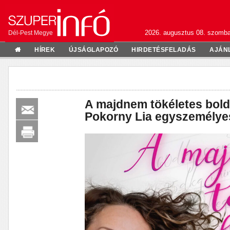
2026. augusztus 08. szomba
Dél-Pest Megye
HÍREK
ÚJSÁGLAPOZÓ
HIRDETÉSFELADÁS
AJÁN
A majdnem tökéletes bold
Pokorny Lia egyszemélyes