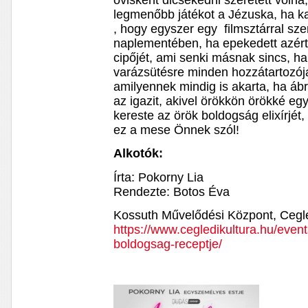
ovisként dicsekedni szeretett voln
legmenőbb játékot a Jézuska, ha k
, hogy egyszer egy filmsztárral s
naplementében, ha epekedett azér
cipőjét, ami senki másnak sincs, h
varázsütésre minden hozzátartozója,
amilyennek mindig is akarta, ha áb
az igazit, akivel örökkön örökké egy
kereste az örök boldogság elixírjét
ez a mese Önnek szól!
Alkotók:
Írta: Pokorny Lia
Rendezte: Botos Éva
Kossuth Művelődési Központ, Ceg
https://www.cegledikultura.hu/even
boldogsag-receptje/