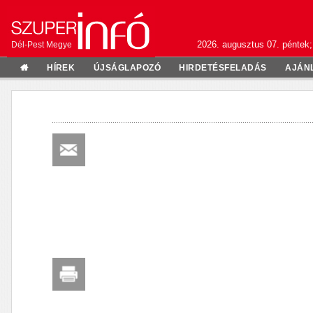
2026. augusztus 07. péntek;
Dél-Pest Megye
HÍREK
ÚJSÁGLAPOZÓ
HIRDETÉSFELADÁS
AJÁN