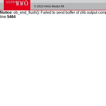
© 2013 Hírös Modul Kft.
Notice
: ob_end_flush(): Failed to send buffer of zlib output com
line
5464