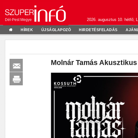
2026. augusztus 10. hétfő; L
Dél-Pest Megye
HÍREK
ÚJSÁGLAPOZÓ
HIRDETÉSFELADÁS
AJÁN
Molnár Tamás Akusztikus