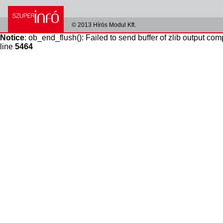
© 2013 Hírös Modul Kft.
Notice
: ob_end_flush(): Failed to send buffer of zlib output com
line
5464