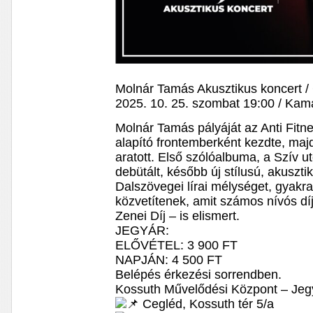
Molnár Tamás Akusztikus koncert /
2025. 10. 25. szombat 19:00 / Ka
Molnár Tamás pályáját az Anti Fit
alapító frontemberként kezdte, majd 
aratott. Első szólóalbuma, a Szív 
debütált, később új stílusú, akuszti
Dalszövegei lírai mélységet, gyakr
közvetítenek, amit számos nívós díj
Zenei Díj – is elismert.
JEGYÁR:
ELŐVÉTEL: 3 900 FT
NAPJÁN: 4 500 FT
Belépés érkezési sorrendben.
Kossuth Művelődési Központ – Jeg
Cegléd, Kossuth tér 5/a