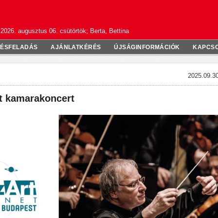
2026. augusztus 06. csütörtök; Berta, Bettina
TÉSFELADÁS
AJÁNLATKÉRÉS
ÚJSÁGINFORMÁCIÓK
KAPCS
2025.09.30
t kamarakoncert