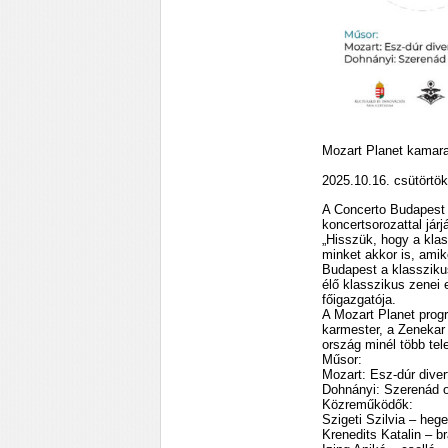
Mozart Planet kamar
2025.10.16. csütörtö
A Concerto Budapest 
koncertsorozattal járj
„Hisszük, hogy a kla
minket akkor is, amik
Budapest a klassziku
élő klasszikus zenei 
főigazgatója.
A Mozart Planet prog
karmester, a Zenekar
ország minél több tel
Műsor:
Mozart: Esz-dúr dive
Dohnányi: Szerenád o
Közreműködők:
Szigeti Szilvia – heg
Krenedits Katalin – b