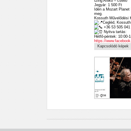
Izing Anikó – cselló
Jegyár: 1 500 Ft
Idén a Mozart Planet 
meg.
Kossuth Művelődési 
Cegléd, Kossuth 
+36 53 505 041
Nyitva tartás:
Hétfő-péntek: 10:00-1
https://www.faceboo
Kapcsolódó képek