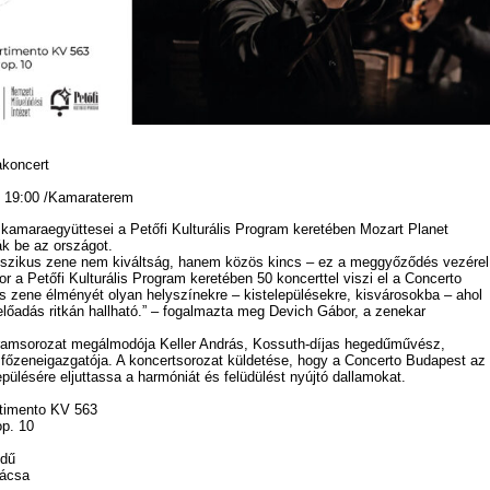
akoncert
k 19:00 /Kamaraterem
kamaraegyüttesei a Petőfi Kulturális Program keretében Mozart Planet
ák be az országot.
sszikus zene nem kiváltság, hanem közös kincs – ez a meggyőződés vezérel
or a Petőfi Kulturális Program keretében 50 koncerttel viszi el a Concerto
s zene élményét olyan helyszínekre – kistelepülésekre, kisvárosokba – ahol
előadás ritkán hallható.” – fogalmazta meg Devich Gábor, a zenekar
ramsorozat megálmodója Keller András, Kossuth-díjas hegedűművész,
 főzeneigazgatója. A koncertsorozat küldetése, hogy a Concerto Budapest az
epülésére eljuttassa a harmóniát és felüdülést nyújtó dallamokat.
rtimento KV 563
p. 10
edű
rácsa