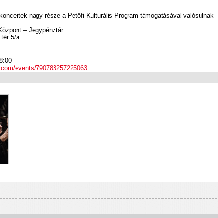
koncertek nagy része a Petőfi Kulturális Program támogatásával valósulnak
Központ – Jegypénztár
tér 5/a
8:00
k.com/events/790783257225063