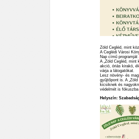
Zöld Cegléd, mint köz
A Ceglédi Városi Kön
Nap című programját a
A „Zöld Cegléd, mint
akció, óriás kirakó,
várja a látogatókat.
Lesz növény- és magbö
gyűjtőpont is. A „Zöl
kicsiknek és nagyokn
védelmét is fókuszba 
Helyszín: Szabadság