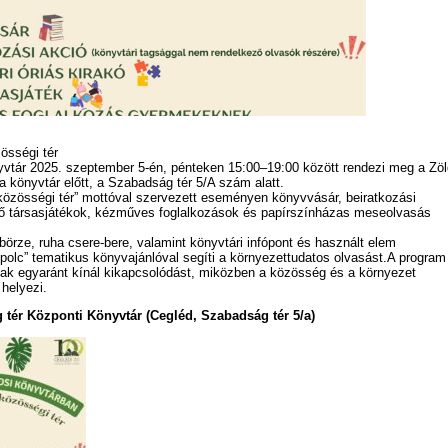
össégi tér
yvtár 2025. szeptember 5-én, pénteken 15:00–19:00 között rendezi meg a Zöl
 könyvtár előtt, a Szabadság tér 5/A szám alatt.
 közösségi tér” mottóval szervezett eseményen könyvvásár, beiratkozási
 élő társasjátékok, kézműves foglalkozások és papírszínházas meseolvasás
rze, ruha csere-bere, valamint könyvtári infópont és használt elem
d polc” tematikus könyvajánlóval segíti a környezettudatos olvasást.A program
ak egyaránt kínál kikapcsolódást, miközben a közösség és a környezet
helyezi.
 tér Központi Könyvtár (Cegléd, Szabadság tér 5/a)