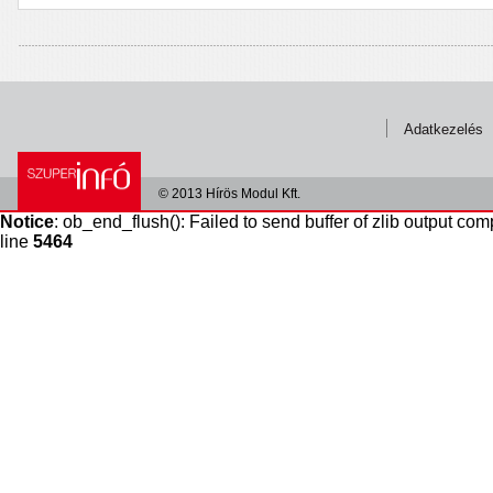
Adatkezelés
© 2013 Hírös Modul Kft.
Notice
: ob_end_flush(): Failed to send buffer of zlib output com
line
5464