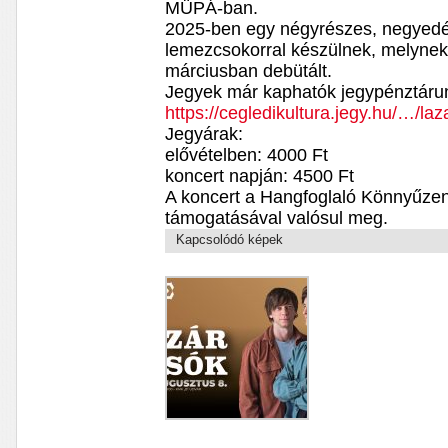
MÜPÁ-ban.
2025-ben egy négyrészes, negyed
lemezcsokorral készülnek, melynek 
márciusban debütált.
Jegyek már kaphatók jegypénztárun
https://cegledikultura.jegy.hu/…/la
Jegyárak:
elővételben: 4000 Ft
koncert napján: 4500 Ft
A koncert a Hangfoglaló Könnyűz
támogatásával valósul meg.
Kapcsolódó képek