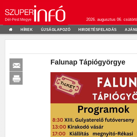
2026. augusztus 06. csütörtö
Dél-Pest Megye
HÍREK
ÚJSÁGLAPOZÓ
HIRDETÉSFELADÁS
AJÁN
Falunap Tápiógyörgye