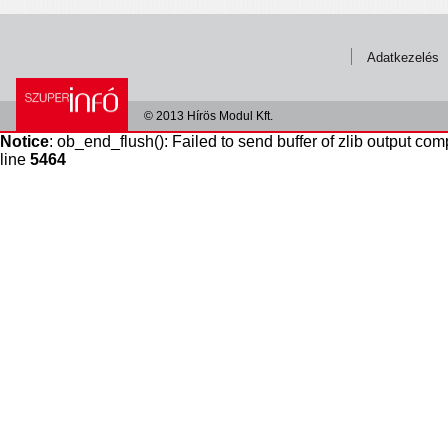
Adatkezelés
© 2013 Hírös Modul Kft.
Notice
: ob_end_flush(): Failed to send buffer of zlib output com
line
5464