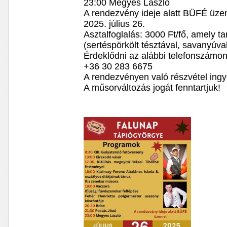
23:00 Megyes László
A rendezvény ideje alatt BÜFÉ üze
2025. július 26.
Asztalfoglalás: 3000 Ft/fő, amely t
(sertéspörkölt tésztával, savanyúval)
Érdeklődni az alábbi telefonszámon 
+36 30 283 6675
A rendezvényen való részvétel ing
A műsorváltozás jogát fenntartjuk!