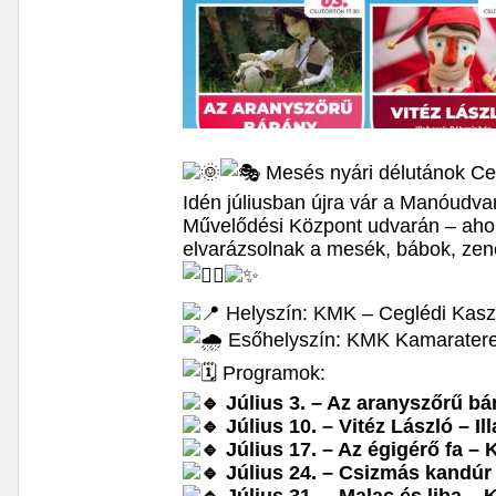
Mesés nyári délutánok C
Idén júliusban újra vár a Manóudv
Művelődési Központ udvarán – ahol
elvarázsolnak a mesék, bábok, zen
Helyszín: KMK – Ceglédi Kasz
Esőhelyszín: KMK Kamarater
Programok:
Július 3. – Az aranyszőrű b
Július 10. – Vitéz László – I
Július 17. – Az égigérő fa –
Július 24. – Csizmás kandúr