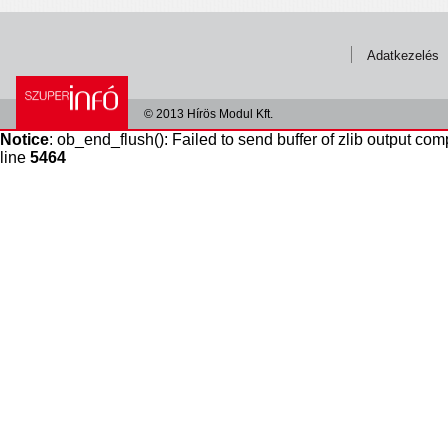
Adatkezelés
© 2013 Hírös Modul Kft.
Notice
: ob_end_flush(): Failed to send buffer of zlib output com
line
5464