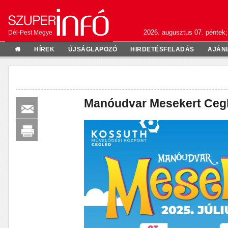
2026. augusztus 07. péntek;
Dél-Pest Megye
HÍREK
ÚJSÁGLAPOZÓ
HIRDETÉSFELADÁS
AJÁN
Manóudvar Mesekert Ceg