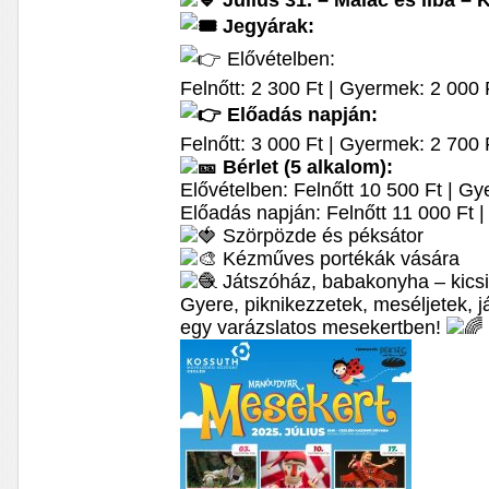
Július 31. – Malac és liba –
Jegyárak:
Elővételben:
Felnőtt: 2 300 Ft | Gyermek: 2 000 
Előadás napján:
Felnőtt: 3 000 Ft | Gyermek: 2 700 
Bérlet (5 alkalom):
Elővételben: Felnőtt 10 500 Ft | G
Előadás napján: Felnőtt 11 000 Ft 
Szörpözde és péksátor
Kézműves portékák vására
Játszóház, babakonyha – kics
Gyere, piknikezzetek, meséljetek, 
egy varázslatos mesekertben!