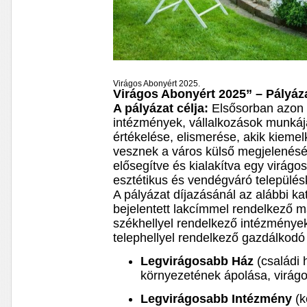
Virágos Abonyért 2025.
Virágos Abonyért 2025” – Pályáza
A pályázat célja:
Elsősorban azon 
intézmények, vállalkozások munkájá
értékelése, elismerése, akik kieme
vesznek a város külső megjelenésé
elősegítve és kialakítva egy virágos
esztétikus és vendégváró település
A pályázat díjazásánál az alábbi k
bejelentett lakcímmel rendelkező 
székhellyel rendelkező intézmények
telephellyel rendelkező gazdálkodó
Legvirágosabb Ház
(családi h
környezetének ápolása, virágo
Legvirágosabb Intézmény
(k