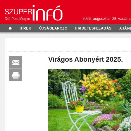
2026. augusztus 09. vasárn
Dél-Pest Megye
HÍREK
ÚJSÁGLAPOZÓ
HIRDETÉSFELADÁS
AJÁN
Virágos Abonyért 2025.