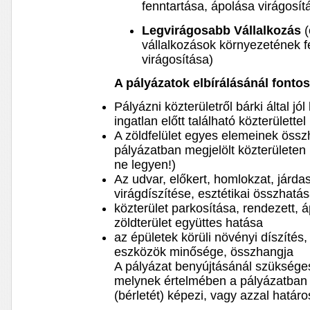
fenntartása, ápolása virágosít
Legvirágosabb Vállalkozás
(
vállalkozások környezetének f
virágosítása)
A pályázatok elbírálásánál font
Pályázni közterületről bárki által jól
ingatlan előtt található közterülettel 
A zöldfelület egyes elemeinek öss
pályázatban megjelölt közterülete
ne legyen!)
Az udvar, előkert, homlokzat, járda
virágdíszítése, esztétikai összhatá
közterület parkosítása, rendezett, á
zöldterület együttes hatása
az épületek körüli növényi díszítés,
eszközök minősége, összhangja
A pályázat benyújtásánál szükséges
melynek értelmében a pályázatban s
(bérletét) képezi, vagy azzal határo