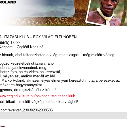
 UTAZÁSI KLUB – EGY VILÁG ELTŰNŐBEN
örtök) 18:00
Központ – Ceglédi Kaszinó
 hívunk, ahol felfedezheted a világ rejtett zugait – még mielőtt végleg
űgöző képzeletbeli utazásra, ahol:
indennapjai elevenednek meg,
thatsz fotókon és videókon keresztül,
 milyen az, amikor megáll az idő.
: Markó Roland, aki személyes élményein keresztül mutatja be ezeket az
ormákat és hagyományokat.
yenes, de regisztrációhoz kötött!
ww.cegledikultura.hu/bakancslistautazasiklub
lt titkait – mielőtt végképp eltűnnek a világból!
k.com/events/1230302362038505