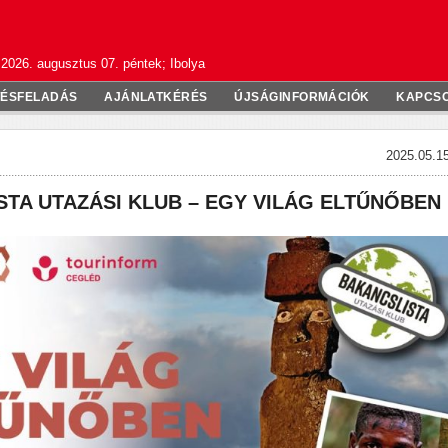
2026. augusztus 07. péntek; Ibolya
TÉSFELADÁS
AJÁNLATKÉRÉS
ÚJSÁGINFORMÁCIÓK
KAPCS
2025.05.15
TA UTAZÁSI KLUB – EGY VILÁG ELTŰNŐBEN