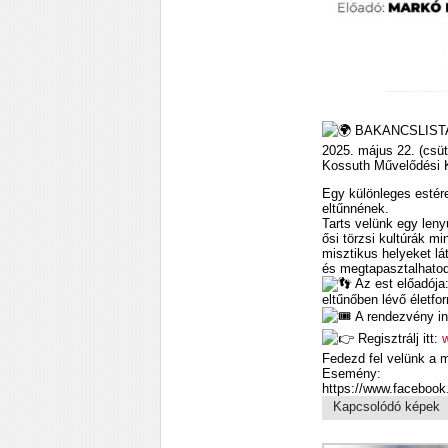
BAKANCSLISTA
2025. május 22. (csüt
Kossuth Művelődési 
Egy különleges estére
eltűnnének.
Tarts velünk egy leny
ősi törzsi kultúrák m
misztikus helyeket lá
és megtapasztalhatod,
Az est előadója
eltűnőben lévő életf
A rendezvény ing
Regisztrálj itt:
w
Fedezd fel velünk a mú
Esemény:
https://www.faceboo
Kapcsolódó képek