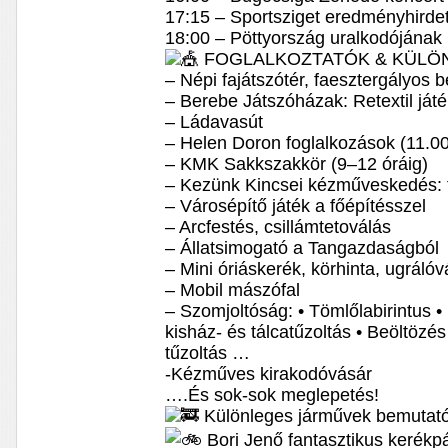
17:15 – Sportsziget eredményhirde
18:00 – Pöttyország uralkodójának
FOGLALKOZTATÓK & KÜLÖ
– Népi fajátszótér, faesztergályos 
– Berebe Játszóházak: Retextil já
– Ládavasút
– Helen Doron foglalkozások (11.00
– KMK Sakkszakkör (9–12 óráig)
– Kezünk Kincsei kézműveskedés: 
– Városépítő játék a főépítésszel
– Arcfestés, csillámtetoválás
– Állatsimogató a Tangazdaságból
– Mini óriáskerék, körhinta, ugrálóv
– Mobil mászófal
– Szomjoltóság: • Tömlőlabirintus •
kisház- és tálcatűzoltás • Beöltözés
tűzoltás …
-Kézműves kirakodóvásár
….És sok-sok meglepetés!
Különleges járművek bemutató
Bori Jenő fantasztikus kerékpá