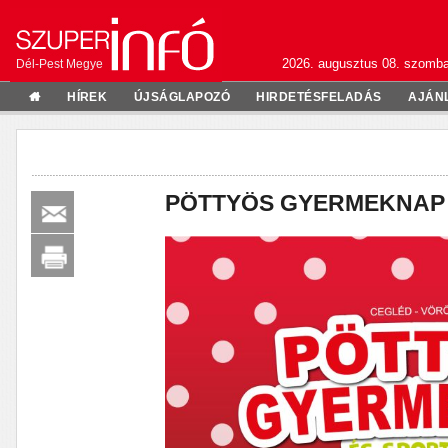
2026. augusztus 08. szomba
Dél-Pest Megye
HÍREK
ÚJSÁGLAPOZÓ
HIRDETÉSFELADÁS
AJÁN
PÖTTYÖS GYERMEKNAP 