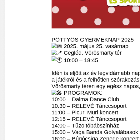
PÖTTYÖS GYERMEKNAP 2025
2025. május 25. vasárnap
Cegléd, Vörösmarty tér
10:00 – 18:45
Idén is eljött az év legvidámabb na
a játékról és a felhőtlen szórakozá
Vörösmarty téren egy egész napos
PROGRAMOK:
10:00 – Dalma Dance Club
10:30 – RELEVÉ Tánccsoport
11:00 – Picuri Muri koncert
12:15 – RELEVÉ Tánccsoport
14:00 – Tűzoltóbábszínház
15:00 – Vaga Banda Gólyalábasok 
16:00 – Búgócsiga Zenede koncert