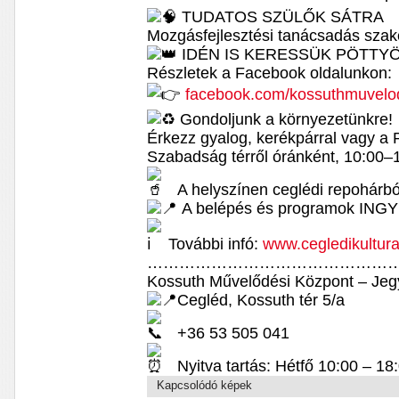
TUDATOS SZÜLŐK SÁTRA
Mozgásfejlesztési tanácsadás szaké
IDÉN IS KERESSÜK PÖTTY
Részletek a Facebook oldalunkon:
facebook.com/kossuthmuvelo
Gondoljunk a környezetünkre!
Érkezz gyalog, kerékpárral vagy a 
Szabadság térről óránként, 10:00–1
A helyszínen ceglédi repohárból 
A belépés és programok ING
További infó:
www.cegledikultur
…………………………………………
Kossuth Művelődési Központ – Jeg
Cegléd, Kossuth tér 5/a
+36 53 505 041
Nyitva tartás: Hétfő 10:00 – 18
Kapcsolódó képek