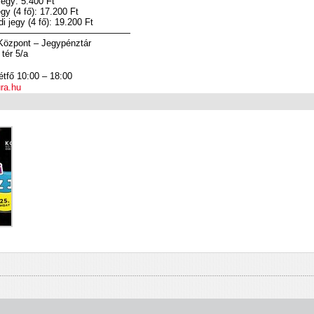
egy: 5.400 Ft
gy (4 fő): 17.200 Ft
i jegy (4 fő): 19.200 Ft
———————————————
Központ – Jegypénztár
tér 5/a
étfő 10:00 – 18:00
ra.hu