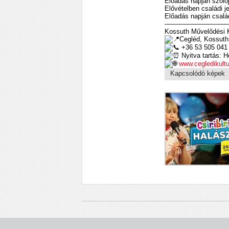
Előadás napján szólój
Elővételben családi je
Előadás napján család
—————————
Kossuth Művelődési 
Cegléd, Kossuth 
+36 53 505 041
Nyitva tartás: H
www.cegledikultu
Kapcsolódó képek