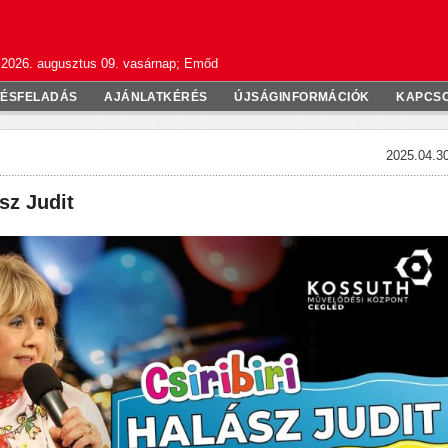
2026. augusztus 09. vasárnap; Emőd
TÉSFELADÁS
AJÁNLATKÉRÉS
ÚJSÁGINFORMÁCIÓK
KAPCS
2025.04.30
ász Judit