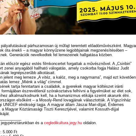
i pályafutásával párhuzamosan új műfajt teremtett előadóművészként. Magya
edek óta énekli – a magyar könnyűzene legjobbjainak megzenésítésében –
k. Generációk nevelkedtek fel lemezeinek hallgatása közben.
án először egész estés filmkoncertet forgattak a művésznővel. A „Csiribiri”
rt zenei anyagából hallható válogatás, amely csokorba fogja Halász Judit
sának legnépszerűbb alkotásait.
én jelent meg lemeze „A vitéz, a kalóz, meg a nagymama”, majd ezt követően
atás lemez „Miénk a világ” címmel.
ének tartja fenntartani a családok, a gyerekek magyar költészet iránti
 formájában észrevétlenül szórakoztatva felhívni a figyelmüket az élet sok,
ihez alkalmazkodnunk kell, ha a humanizmus etikája szerint akarunk élni.
rszágon elsőként – a Mosoly-Rend lovagjának választották. A Vígszínház
i UNICEF elnökségi tagja. A magyar állam Jászai Mari-díjjal, Érdemes
 a Magyar Köztársasági Tiszti Keresztjével, valamint Kossuth-díjjal
káját.
__________
 jegypénztárunkban és a
cegledikultura.jegy.hu
oldalon.
: 5.000 Ft