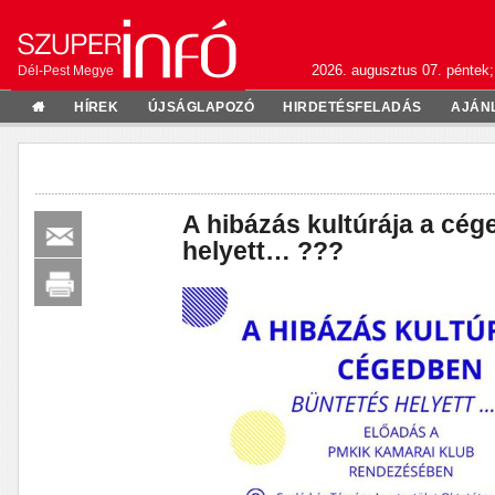
2026. augusztus 07. péntek;
Dél-Pest Megye
HÍREK
ÚJSÁGLAPOZÓ
HIRDETÉSFELADÁS
AJÁN
A hibázás kultúrája a cé
helyett… ???