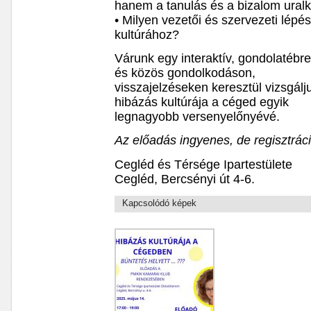
hanem a tanulás és a bizalom ural
• Milyen vezetői és szervezeti lépé
kultúrához?
Várunk egy interaktív, gondolatébr
és közös gondolkodáson,
visszajelzéseken keresztül vizsgál
hibázás kultúrája a céged egyik
legnagyobb versenyelőnyévé.
Az előadás ingyenes, de regisztráci
Cegléd és Térsége Ipartestülete
Cegléd, Bercsényi út 4-6.
Kapcsolódó képek