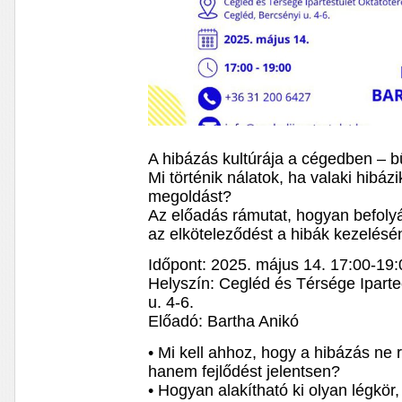
A hibázás kultúrája a cégedben – 
Mi történik nálatok, ha valaki hibáz
megoldást?
Az előadás rámutat, hogyan befolyás
az elköteleződést a hibák kezelés
Időpont: 2025. május 14. 17:00-19:
Helyszín: Cegléd és Térsége Iparte
u. 4-6.
Előadó: Bartha Anikó
• Mi kell ahhoz, hogy a hibázás ne r
hanem fejlődést jelentsen?
• Hogyan alakítható ki olyan légkö