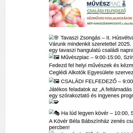
Tavaszi Zsongás – II. Húsvét
Várunk mindenkit szeretettel 2025. 
egy tavaszi hangulatú családi napr
Művészpiac – 9:00-15:00, Szín
Fedezd fel helyi művészek és kézm
Ceglédi Alkotók Egyesülete szerv
CSALÁDI FELFEDEZŐ – 9:00-1
Játékos feladatok az „A feltámadás 
egy szórakoztató és ingyenes prog
Ha lúd legyen kövér – 10:00,
A Kövér Béla Bábszínház zenés csa
percben!