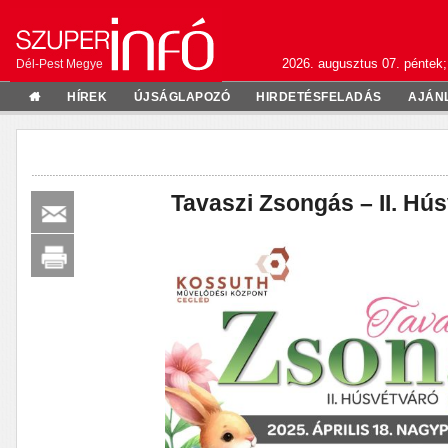
2026. augusztus 07. péntek;
Dél-Pest Megye
HÍREK
ÚJSÁGLAPOZÓ
HIRDETÉSFELADÁS
AJÁN
Tavaszi Zsongás – II. Hú