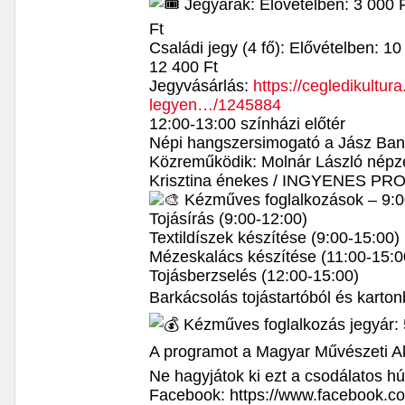
Jegyárak: Elővételben: 3 000 F
Ft
Családi jegy (4 fő): Elővételben: 1
12 400 Ft
Jegyvásárlás:
https://cegledikultur
legyen…/1245884
12:00-13:00 színházi előtér
Népi hangszersimogató a Jász Ban
Közreműködik: Molnár László népz
Krisztina énekes / INGYENES P
Kézműves foglalkozások – 9:0
Tojásírás (9:00-12:00)
Textildíszek készítése (9:00-15:00)
Mézeskalács készítése (11:00-15:0
Tojásberzselés (12:00-15:00)
Barkácsolás tojástartóból és karto
Kézműves foglalkozás jegyár: 
A programot a Magyar Művészeti 
Ne hagyjátok ki ezt a csodálatos hú
Facebook: https://www.facebook.