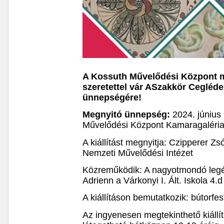
A Kossuth Művelődési Központ 
szeretettel vár ASzakkör Cegléde
ünnepségére!
Megnyitó ünnepség:
2024. június 
Művelődési Központ Kamaragaléria,
A kiállítást megnyitja: Czipperer Z
Nemzeti Művelődési Intézet
Közreműködik: A nagyotmondó leg
Adrienn a Várkonyi I. Ált. Iskola 4.
A kiállításon bemutatkozik: bútorf
Az ingyenesen megtekinthető kiállít