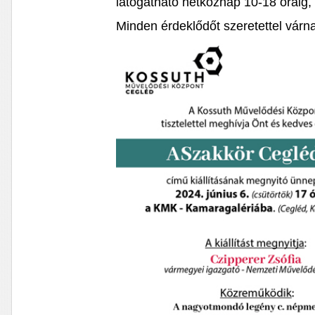
látogatható hétköznap 10-18 óráig,
Minden érdeklődőt szeretettel várn