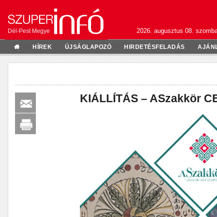
2026. augusztus 08. szomba
Dél-Pest Megye
HÍREK
ÚJSÁGLAPOZÓ
HIRDETÉSFELADÁS
AJÁN
KIÁLLÍTÁS – ASzakkör 