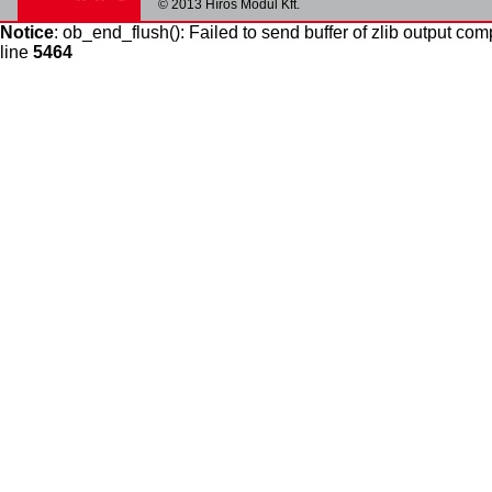
© 2013 Hírös Modul Kft.
Notice
: ob_end_flush(): Failed to send buffer of zlib output com
line
5464