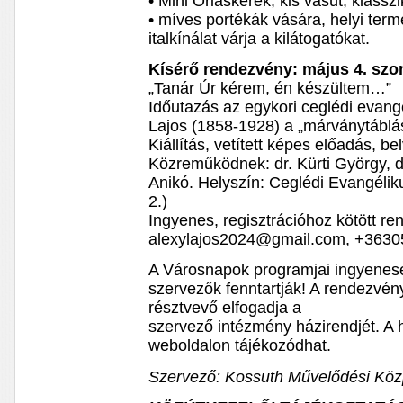
• Mini Óriáskerék, kis vasút, klassz
• míves portékák vására, helyi term
italkínálat várja a kilátogatókat.
Kísérő rendezvény: május 4. szo
„Tanár Úr kérem, én készültem…”
Időutazás az egykori ceglédi evang
Lajos (1858-1928) a „márványtáblá
Kiállítás, vetített képes előadás, be
Közreműködnek: dr. Kürti György, d
Anikó. Helyszín: Ceglédi Evangélik
2.)
Ingyenes, regisztrációhoz kötött r
alexylajos2024@gmail.com, +363
A Városnapok programjai ingyenese
szervezők fenntartják! A rendezvény
résztvevő elfogadja a
szervező intézmény házirendjét. A h
weboldalon tájékozódhat.
Szervező: Kossuth Művelődési Közp