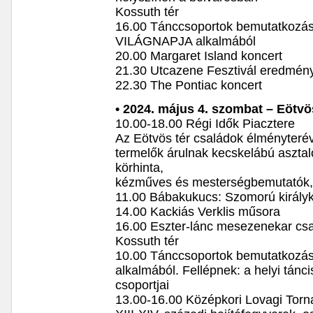
Kossuth tér
16.00 Tánccsoportok bemutatkozá
VILÁGNAPJA alkalmából
20.00 Margaret Island koncert
21.30 Utcazene Fesztivál eredmény
22.30 The Pontiac koncert
• 2024. május 4. szombat – Eötvö
10.00-18.00 Régi Idők Piacztere
Az Eötvös tér családok élményteré
termelők árulnak kecskelábú asztal
körhinta,
kézműves és mesterségbemutatók,
11.00 Bábakukucs: Szomorú király
14.00 Kackiás Verklis műsora
16.00 Eszter-lánc mesezenekar csa
Kossuth tér
10.00 Tánccsoportok bemutatkoz
alkalmából. Fellépnek: a helyi tánc
csoportjai
13.00-16.00 Középkori Lovagi Torn