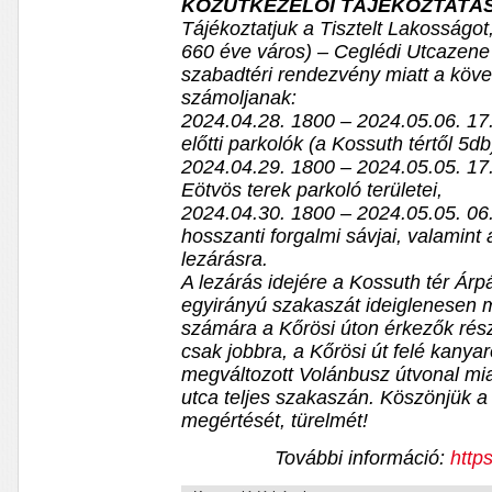
KÖZÚTKEZELŐI TÁJÉKOZTATÁ
Tájékoztatjuk a Tisztelt Lakosságo
660 éve város) – Ceglédi Utcazene
szabadtéri rendezvény miatt a köve
számoljanak:
2024.04.28. 1800 – 2024.05.06. 17.
előtti parkolók (a Kossuth tértől 5db
2024.04.29. 1800 – 2024.05.05. 17
Eötvös terek parkoló területei,
2024.04.30. 1800 – 2024.05.05. 06.
hosszanti forgalmi sávjai, valamint a
lezárásra.
A lezárás idejére a Kossuth tér Árp
egyirányú szakaszát ideiglenesen m
számára a Kőrösi úton érkezők rész
csak jobbra, a Kőrösi út felé kanya
megváltozott Volánbusz útvonal miat
utca teljes szakaszán. Köszönjük a
megértését, türelmét!
További információ:
http