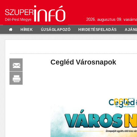
2026. augusztus 09. vasárn
Dél-Pest Megye
HÍREK
ÚJSÁGLAPOZÓ
HIRDETÉSFELADÁS
AJÁN
Cegléd Városnapok