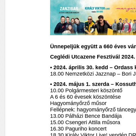
Ünnepeljük együtt a 660 éves vá
Ceglédi Utcazene Fesztivál 2024. 
• 2024. április 30. kedd – Ordass
18.00 Nemzetközi Jazznap – Bori J
• 2024. május 1. szerda – Kossuth
10.00 Polgármesteri köszöntő
A 6 és 60 évesek köszöntése
Hagyományőrző műsor
Fellépnek: hagyományőrző táncegy
13.00 Pálházi Bence Bandája
15.00 Csengeri Attila műsora
16.30 Paguriho koncert
18.30 Király Viktor Live! vendég D