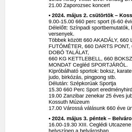
21.00 Zaporozsec koncert
• 2024. május 2. csütörtök – Koss
9.00-15.00 660 perc sport (6-60 évi
Délelőtt: Színpadi sportbemutatók, 
versenyek.
Többek között 660 AKADÁLY, 660
FUTÓMÉTER, 660 DARTS PONT, 
DOBÓ TALÁLAT,
660 KG KETTLEBELL, 660 BOKSZ
MONDAT Cegléd SPORTJÁRÓL.
Kipróbálható sportok: boksz, karate, 
judo, birkózás, pingpong stb.
Délután: Szépkorúak Sportja
15.30 660 Perc Sport eredményhir
19.00 Zanzibar zenekar 25 éves jub
Kossuth Múzeum
17.00 Várossá válásunk 660 éve ün
• 2024. május 3. péntek – Belvár
16.00-19.30 XIII. Ceglédi Utcazene
helyszínen a belvárosban