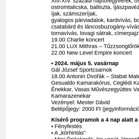
XIII-XIV. századi hajítófegyverek, 
ostromtalicska, balliszta, íjászpav
íjak, számszeríjak,
gyalogos párviadalok, kardvívás, bo
csatabárd és láncosbuzogány-vívás
tornavívás, lovagi sátrak, címerpaj
19.00 Charlie koncert
21.00 LUX Mithras – Tűzzsonglőrö
22.00 New Level Empire koncert
• 2024. május 5. vasárnap
Gál József Sportcsarnok
18.00 Antonin Dvořák – Stabat Mat
Gesualdo Kamarakórus, Ceglédi K
Énekkar, Vasas Művészegyüttes Va
Kamarazenekar
Vezényel: Mester Dávid
Belépőjegy: 2000 Ft (jegyinformáci
Kísérő programok a 4 nap alatt a
• Fényfestés
• A „körhintás”