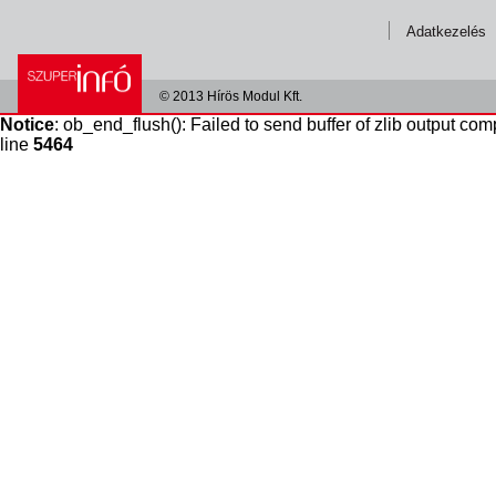
Adatkezelés
© 2013 Hírös Modul Kft.
Notice
: ob_end_flush(): Failed to send buffer of zlib output com
line
5464