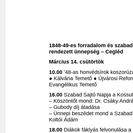
1848-49-es forradalom és szabad
rendezett ünnepség – Cegléd
Március 14. csütörtök
10.00
’48-as honvédsírok koszorú
● Kálvária Temető ● Újvárosi Refo
Evangélikus Temető
16.00
Szabad Sajtó Napja a Koss
– Köszöntőt mond: Dr. Csáky Andr
– Gubody díj átadása
– Ünnepi beszédet mond a Szabad S
Koltói Ádám
18.00
Diákok fáklyás felvonulása a