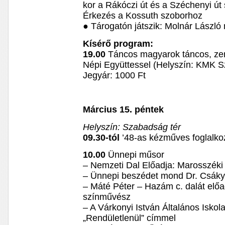
kor a Rákóczi út és a Széchenyi út
Érkezés a Kossuth szoborhoz
● Tárogatón játszik: Molnár Lászl
Kísérő program:
19.00
Táncos magyarok táncos, zen
Népi Együttessel (Helyszín: KMK 
Jegyár: 1000 Ft
Március 15. péntek
Helyszín: Szabadság tér
09.30-tól
’48-as kézműves foglalko
10.00
Ünnepi műsor
– Nemzeti Dal Előadja: Marosszék
– Ünnepi beszédet mond Dr. Csáky
– Máté Péter – Hazám c. dalát elő
színművész
– A Várkonyi István Általános Iskol
„Rendületlenül” címmel