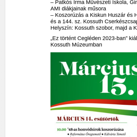
– Patkós Irma Művészeti Iskola, 
AMI diákjainak műsora
– Koszorúzás a Kiskun Huszár és
és a 144. sz. Kossuth Cserkészcs
Helyszín: Kossuth szobor, majd a K
„Ez történt Cegléden 2023-ban” kiál
Kossuth Múzeumban