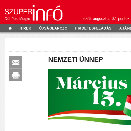
2026. augusztus 07. péntek;
Dél-Pest Megye
HÍREK
ÚJSÁGLAPOZÓ
HIRDETÉSFELADÁS
AJÁN
NEMZETI ÜNNEP