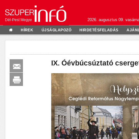
2026. augusztus 09. vasárn
Dél-Pest Megye
HÍREK
ÚJSÁGLAPOZÓ
HIRDETÉSFELADÁS
AJÁN
IX. Óévbúcsúztató cserge