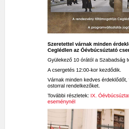
Szeretettel várnak minden érdek
Ceglédlen az Óévbúcsúztató cse
Gyülekező 10 órától a Szabadság t
A csergetés 12:00-kor kezdődik.
Várnak minden kedves érdeklődőt
ostorral rendelkezőket.
További részletek:
IX. Óévbúcsúzta
eseménynél