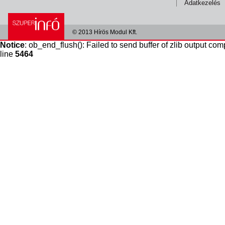
Adatkezelés
© 2013 Hírös Modul Kft.
Notice
: ob_end_flush(): Failed to send buffer of zlib output com
line
5464