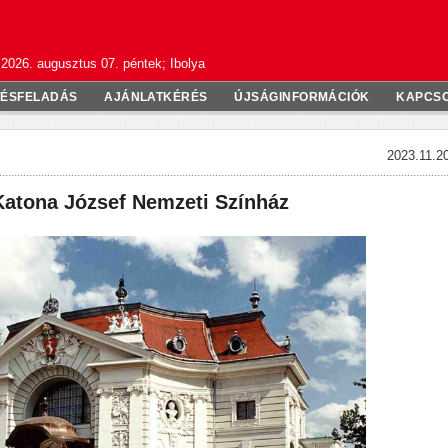
2026. augusztus 07. péntek; Ibolya
TÉSFELADÁS
AJÁNLATKÉRÉS
ÚJSÁGINFORMÁCIÓK
KAPCS
2023.11.20
atona József Nemzeti Színház