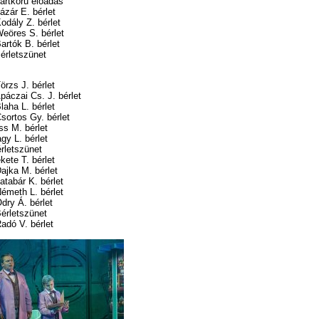
ártkörű előadás
zár E. bérlet
odály Z. bérlet
eöres S. bérlet
rtók B. bérlet
érletszünet
rzs J. bérlet
áczai Cs. J. bérlet
aha L. bérlet
sortos Gy. bérlet
ss M. bérlet
gy L. bérlet
rletszünet
ete T. bérlet
ajka M. bérlet
tabár K. bérlet
émeth L. bérlet
dry Á. bérlet
érletszünet
adó V. bérlet