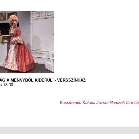
ÁG A MENNYBŐL KIDERÜL”- VERSSZÍNHÁZ
s 18:00
Kecskeméti Katona József Nemzeti Színhá