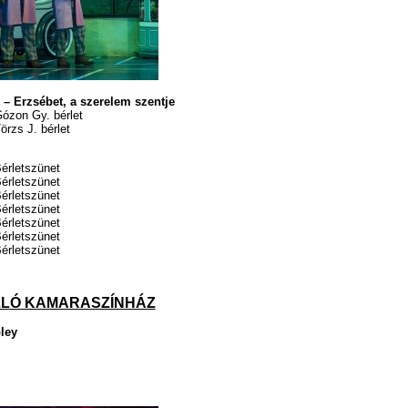
t – Erzsébet, a szerelem szentje
ózon Gy. bérlet
rzs J. bérlet
érletszünet
érletszünet
érletszünet
érletszünet
érletszünet
érletszünet
érletszünet
ZLÓ KAMARASZÍNHÁZ
ley