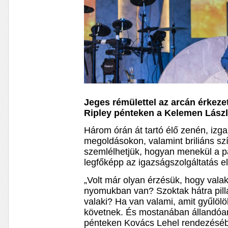
Jeges rémülettel az arcán érkeze
Ripley pénteken a Kelemen Lász
Három órán át tartó élő zenén, izga
megoldásokon, valamint briliáns szí
szemlélhetjük, hogyan menekül a p
legfőképp az igazságszolgáltatás el
„Volt már olyan érzésük, hogy vala
nyomukban van? Szoktak hátra pilla
valaki? Ha van valami, amit gyűlölö
követnek. És mostanában állandóan
pénteken Kovács Lehel rendezéséb