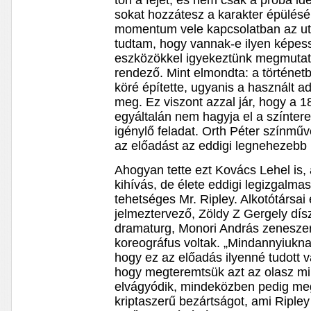
töri a fejét, és nem csak a próba id
sokat hozzátesz a karakter épülésé
momentum vele kapcsolatban az ut
tudtam, hogy vannak-e ilyen képes
eszközökkel igyekeztünk megmutatni
rendező. Mint elmondta: a történet
köré építette, ugyanis a használt a
meg. Ez viszont azzal jár, hogy a 18
egyáltalán nem hagyja el a színtere
igénylő feladat. Orth Péter színműv
az előadást az eddigi legnehezebb
Ahogyan tette ezt Kovács Lehel is, 
kihívás, de élete eddigi legizgalma
tehetséges Mr. Ripley. Alkotótársai
jelmeztervező, Zöldy Z Gergely dís
dramaturg, Monori András zeneszer
koreográfus voltak. „Mindannyiukna
hogy ez az előadás ilyenné tudott vá
hogy megteremtsük azt az olasz mi
elvágyódik, mindeközben pedig me
kriptaszerű bezártságot, ami Ripley