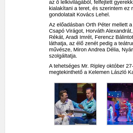
az ő lelkivilágából, felfejtett gyere
kialakítani a teret, és szerintem ez 
gondolatait Kovács Lehel.
Az előadásban Orth Péter mellett 
Csapó Virágot, Horváth Alexandrát,
Rékát, Aradi Imrét, Ferencz Bálintot
láthatja, az élő zenét pedig a teá
művésze, Miron Andrea Délia, Nyár
szolgáltatja.
A tehetséges Mr. Ripley október 27
megtekinthető a Kelemen László K