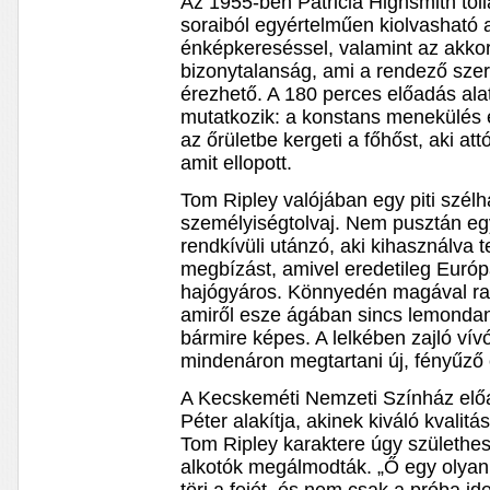
Az 1955-ben Patricia Highsmith tol
soraiból egyértelműen kiolvasható a
énképkereséssel, valamint az akkor
bizonytalanság, ami a rendező szer
érezhető. A 180 perces előadás ala
mutatkozik: a konstans menekülés 
az őrületbe kergeti a főhőst, aki attó
amit ellopott.
Tom Ripley valójában egy piti szél
személyiségtolvaj. Nem pusztán e
rendkívüli utánzó, aki kihasználva t
megbízást, amivel eredetileg Euró
hajógyáros. Könnyedén magával r
amiről esze ágában sincs lemondani
bármire képes. A lelkében zajló ví
mindenáron megtartani új, fényűző é
A Kecskeméti Nemzeti Színház elő
Péter alakítja, akinek kiváló kvalit
Tom Ripley karaktere úgy születhe
alkotók megálmodták. „Ő egy olyan