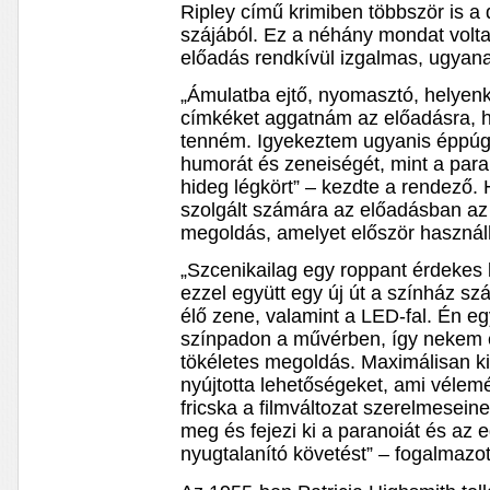
Ripley című krimiben többször is a
szájából. Ez a néhány mondat vol
előadás rendkívül izgalmas, ugyana
„Ámulatba ejtő, nyomasztó, helyenk
címkéket aggatnám az előadásra, 
tenném. Igyekeztem ugyanis éppúg
humorát és zeneiségét, mint a para
hideg légkört” – kezdte a rendező. 
szolgált számára az előadásban a
megoldás, amelyet először használ
„Szcenikailag egy roppant érdekes
ezzel együtt egy új út a színház s
élő zene, valamint a LED-fal. Én e
színpadon a művérben, így nekem e
tökéletes megoldás. Maximálisan ki
nyújtotta lehetőségeket, ami vélem
fricska a filmváltozat szerelmesein
meg és fejezi ki a paranoiát és az 
nyugtalanító követést” – fogalmazo