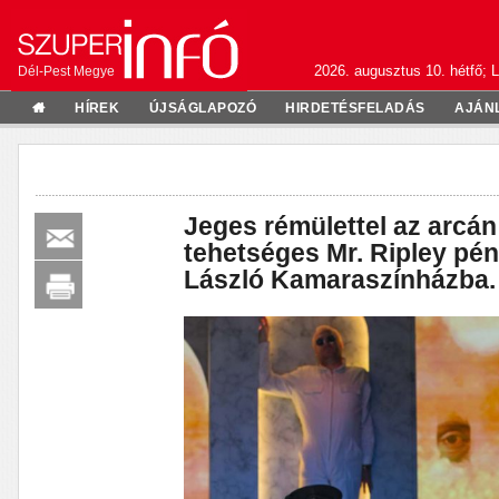
2026. augusztus 10. hétfő; L
Dél-Pest Megye
HÍREK
ÚJSÁGLAPOZÓ
HIRDETÉSFELADÁS
AJÁN
Jeges rémülettel az arcán
tehetséges Mr. Ripley pé
László Kamaraszínházba.