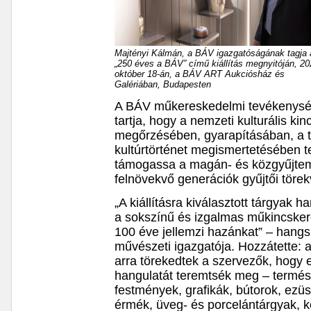
Majtényi Kálmán, a BÁV igazgatóságának tagja 
„250 éves a BÁV” című kiállítás megnyitóján, 20
október 18-án, a BÁV ART Aukciósház és
Galériában, Budapesten
A BÁV műkereskedelmi tevékenység
tartja, hogy a nemzeti kulturális ki
megőrzésében, gyarapításában, a tá
kultúrtörténet megismertetésében 
támogassa a magán- és közgyűjtemé
felnövekvő generációk gyűjtői törek
„A kiállításra kiválasztott tárgyak h
a sokszínű és izgalmas műkincsk
100 éve jellemzi hazánkat” – hangs
művészeti igazgatója. Hozzátette: 
arra törekedtek a szervezők, hogy
hangulatát teremtsék meg – termés
festmények, grafikák, bútorok, ezüs
érmék, üveg- és porcelántárgyak, 