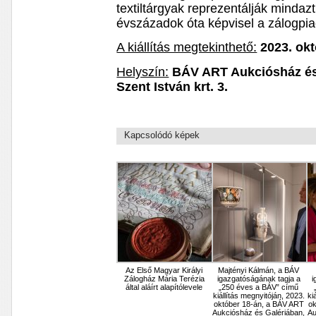
textiltárgyak reprezentálják mindaz
évszázadok óta képvisel a zálogp
A kiállítás megtekinthető:
2023. ok
Helyszín:
BÁV ART Aukciósház és 
Szent István krt. 3.
Kapcsolódó képek
Az Első Magyar Királyi
Majtényi Kálmán, a BÁV
Zálogház Mária Terézia
igazgatóságának tagja a
i
által aláírt alapítólevele
„250 éves a BÁV” című
kiállítás megnyitóján, 2023.
ki
október 18-án, a BÁV ART
ok
Aukciósház és Galériában,
Au