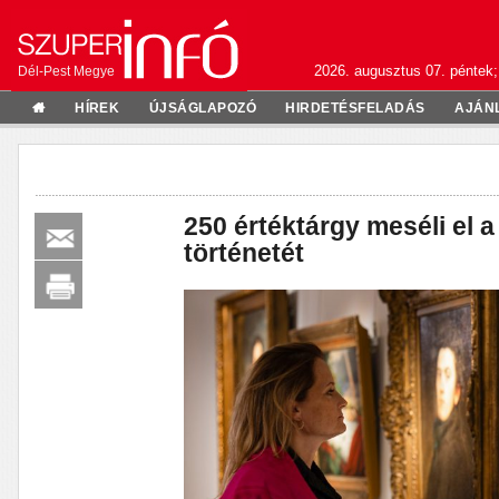
2026. augusztus 07. péntek;
Dél-Pest Megye
HÍREK
ÚJSÁGLAPOZÓ
HIRDETÉSFELADÁS
AJÁN
250 értéktárgy meséli el 
történetét