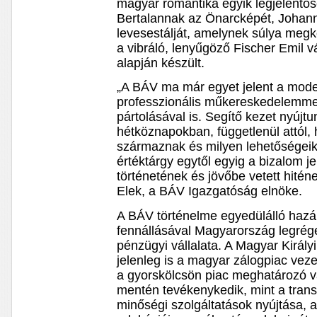
magyar romantika egyik legjelentős
Bertalannak az Önarcképét, Johan
levesestálját, amelynek súlya megkö
a vibráló, lenyűgöző Fischer Emil v
alapján készült.
„A BÁV ma már egyet jelent a mod
professzionális műkereskedelemmel
pártolásával is. Segítő kezet nyúj
hétköznapokban, függetlenül attól,
származnak és milyen lehetőségeik v
értéktárgy egytől egyig a bizalom 
történetének és jövőbe vetett hité
Elek, a BÁV Igazgatóság elnöke.
A BÁV történelme egyedülálló hazá
fennállásával Magyarország legrég
pénzügyi vállalata. A Magyar Király
jelenleg is a magyar zálogpiac veze
a gyorskölcsön piac meghatározó vá
mentén tevékenykedik, mint a tran
minőségi szolgáltatások nyújtása, 