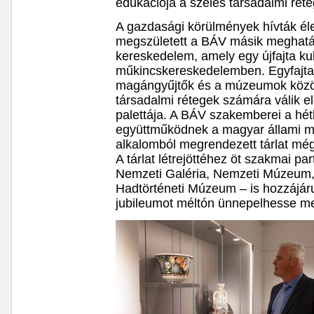
edukációja a széles társadalmi rét
A gazdasági körülmények hívták éle
megszületett a BÁV másik meghatá
kereskedelem, amely egy újfajta ku
műkincskereskedelemben. Egyfajta
magángyűjtők és a múzeumok között
társadalmi rétegek számára válik el
palettája. A BÁV szakemberei a hé
együttműködnek a magyar állami 
alkalomból megrendezett tárlat mé
A tárlat létrejöttéhez öt szakmai 
Nemzeti Galéria, Nemzeti Múzeum
Hadtörténeti Múzeum – is hozzájár
jubileumot méltón ünnepelhesse m