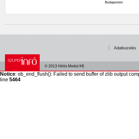
Budapesten
Adatkezelés
© 2013 Hírös Modul Kft.
Notice
: ob_end_flush(): Failed to send buffer of zlib output com
line
5464