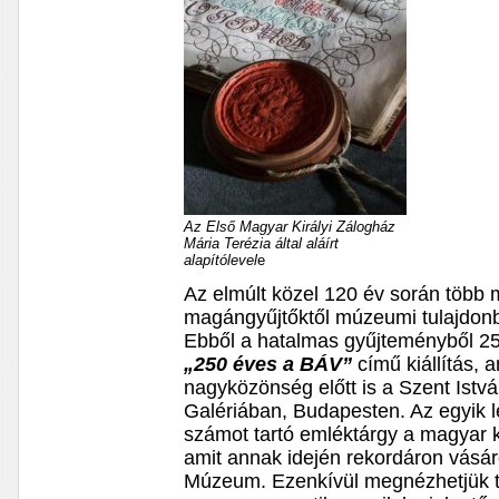
Az Első Magyar Királyi Zálogház
Mária Terézia által aláírt
alapítólevel
e
Az elmúlt közel 120 év során több 
magángyűjtőktől múzeumi tulajdo
Ebből a hatalmas gyűjteményből 25
„250 éves a BÁV”
című kiállítás, 
nagyközönség előtt is a Szent Istv
Galériában, Budapesten. Az egyik 
számot tartó emléktárgy a magyar k
amit annak idején rekordáron vásá
Múzeum. Ezenkívül megnézhetjük t