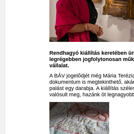
Rendhagyó kiállítás keretében ün
legrégebben jogfolytonosan mű
vállalat.
A BÁV jogelődjét még Mária Terézia 
dokumentum is megtekinthető, aká
palást egy darabja. A kiállítás szé
valósult meg, hazánk öt legnagyo