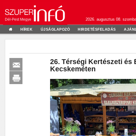
2026. augusztus 08. szomba
Dél-Pest Megye
HÍREK
ÚJSÁGLAPOZÓ
HIRDETÉSFELADÁS
AJÁN
26. Térségi Kertészeti és É
Kecskeméten