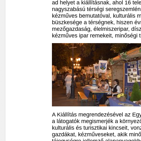
ad helyet a kiállításnak, ahol 16 te
nagyszabású térségi seregszemlén t
kézműves bemutatóval, kulturális 
büszkesége a térségnek, hiszen évrő
mezőgazdaság, élelmiszeripar, dís
kézműves ipar remekeit, minőségi t
A Kiállítás megrendezésével az Eg
a látogatók megismerjék a környező
kulturális és turisztikai kincseit, vo
gazdákat, kézműveseket, akik minő