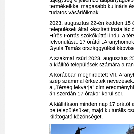
tájegységre jellemző alapanyagokbó
termékeikkel magasabb kulináris és
tudatos vásárlóiknak.
2023. augusztus 22-én kedden 15 ór
települések által készített installác
Hírös Forrás szökőkúttól indul a té
felvonulása. 17 órától „Aranyhomo
Gyula Tamás országgyűlési képviselő
A szakmai zsűri 2023. augusztus 25
a kiállító települések számára a ra
A korábban meghirdetett VII. Aran
szép számmal érkeztek nevezések. 
a „Térség lekvárja” cím eredményh
án szerdán 17 órakor kerül sor.
A kiállításon minden nap 17 órától 
be településüket, majd kulturális cs
kilátogató közönséget.