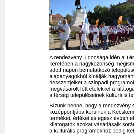
A rendezvény újdonsága idén a
Tér
keretében a nagyközönség megismer
adott napon bemutatkozó település
alapanyagokból kínálják hagyomány
desszertjeiket a színpadi programo
megvásárolt főtt ételekkel a kilát
a térség településeinek kulturális t
Bízunk benne, hogy a rendezvény s
középpontjába kerülnek a Kecskemé
termékei, értékei és egész évben e
kilátogatók azokat vásárlásaik során
a kulturális programokhoz pedig kel