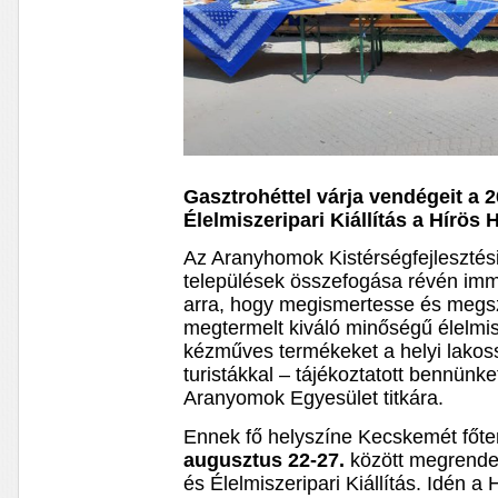
Gasztrohéttel várja vendégeit a 2
Élelmiszeripari Kiállítás
a Hírös 
Az Aranyhomok Kistérségfejlesztési
települések összefogása révén immá
arra, hogy megismertesse és megs
megtermelt kiváló minőségű élelmis
kézműves termékeket a helyi lakos
turistákkal – tájékoztatott bennün
Aranyomok Egyesület titkára.
Ennek fő helyszíne Kecskemét főt
augusztus 22-27.
között megrendez
és Élelmiszeripari Kiállítás. Idén 