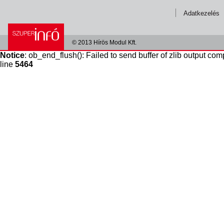
Adatkezelés
© 2013 Hírös Modul Kft.
Notice
: ob_end_flush(): Failed to send buffer of zlib output com
line
5464