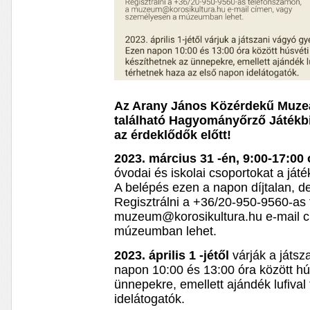
Az Arany János Közérdekű Muze
található Hagyományőrző Játékbi
az érdeklődők előtt!
2023. március 31 -én, 9:00-17:00 
óvodai és iskolai csoportokat a ját
A belépés ezen a napon díjtalan, de
Regisztrálni a +36/20-950-9560-as
muzeum@korosikultura.hu e-mail 
múzeumban lehet.
2023. április 1 -jétől
várják a játsz
napon 10:00 és 13:00 óra között hús
ünnepekre, emellett ajándék lufiva
idelátogatók.