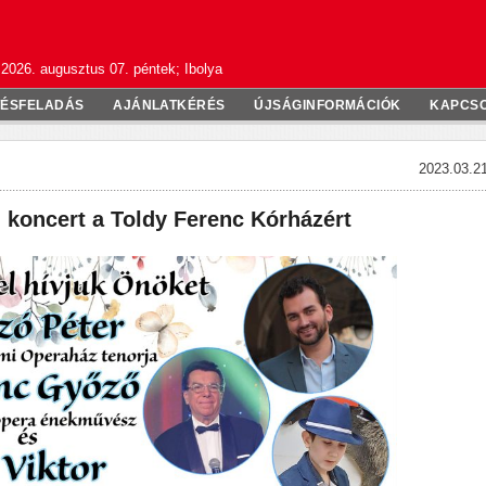
2026. augusztus 07. péntek; Ibolya
TÉSFELADÁS
AJÁNLATKÉRÉS
ÚJSÁGINFORMÁCIÓK
KAPCS
2023.03.21
 koncert a Toldy Ferenc Kórházért