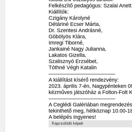
Felkészítő pedagógus: Szalai Anett
Kiállítók:
Czigány Károlyné
Détáriné Ecser Márta,
Dr. Szentesi Andrásné,
Göbölyös Klára,
Imregi Tiborné,
Jankainé Nagy Julianna,
Lakatos Gizella,
Szalisznyó Erzsébet,
Tóthné Végh Katalin
————————————–
A kiállítást kísérő rendezvény:
2023. április 7-én, Nagypénteken 0
kézműves játszóház a Folton-Folt Kl
————————————–
A Ceglédi Galériában megrendezésre 
tekinthető meg, hétköznap 10.00-18
A belépés ingyenes!
Kapcsolódó képek