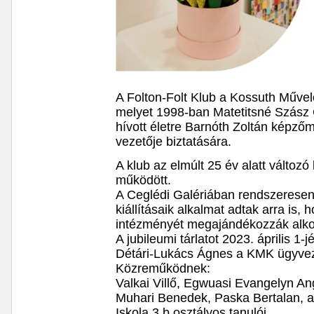
A Folton-Folt Klub a Kossuth Művel
melyet 1998-ban Matetitsné Szász
hívott életre Barnóth Zoltán képző
vezetője biztatására.
A klub az elmúlt 25 év alatt változ
működött.
A Ceglédi Galériában rendszeresen
kiállításaik alkalmat adtak arra is,
intézményét megajándékozzák alko
A jubileumi tárlatot 2023. április 1
Détári-Lukács Ágnes a KMK ügyveze
Közreműködnek:
Valkai Villő, Egwuasi Evangelyn Ang
Muhari Benedek, Paska Bertalan, a
Iskola 3.b osztályos tanulói.