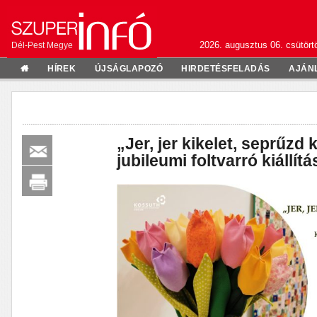
2026. augusztus 06. csütörtö
Dél-Pest Megye
HÍREK
ÚJSÁGLAPOZÓ
HIRDETÉSFELADÁS
AJÁN
„Jer, jer kikelet, seprűzd 
jubileumi foltvarró kiállítá