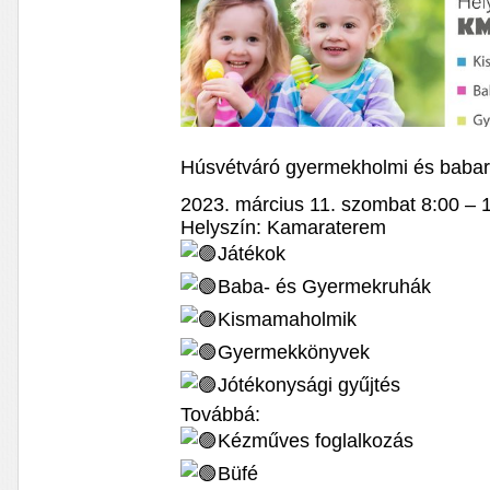
Húsvétváró gyermekholmi és babar
2023. március 11. szombat 8:00 – 
Helyszín: Kamaraterem
Játékok
Baba- és Gyermekruhák
Kismamaholmik
Gyermekkönyvek
Jótékonysági gyűjtés
Továbbá:
Kézműves foglalkozás
Büfé