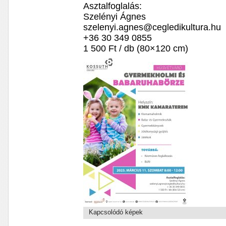
Asztalfoglalás:
Szelényi Ágnes
szelenyi.agnes@cegledikultura.hu
+36 30 349 0855
1 500 Ft / db (80×120 cm)
Kapcsolódó képek