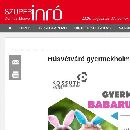
2026. augusztus 07. péntek;
Dél-Pest Megye
HÍREK
ÚJSÁGLAPOZÓ
HIRDETÉSFELADÁS
AJÁN
Húsvétváró gyermekholm