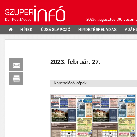
2026. augusztus 09. vasárn
Dél-Pest Megye
HÍREK
ÚJSÁGLAPOZÓ
HIRDETÉSFELADÁS
AJÁN
2023. február. 27.
Kapcsolódó képek