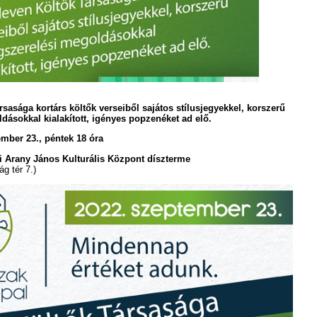
sasága kortárs költők verseiből sajátos stílusjegyekkel, korszerű
dásokkal kialakított, igényes popzenéket ad elő.
mber 23., péntek 18 óra
 Arany János Kulturális Központ díszterme
g tér 7.)