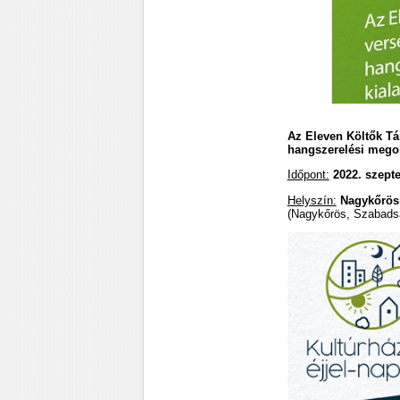
Az Eleven Költők Tár
hangszerelési megol
Időpont:
2022. szepte
Helyszín:
Nagykőrösi
(Nagykőrös, Szabadsá