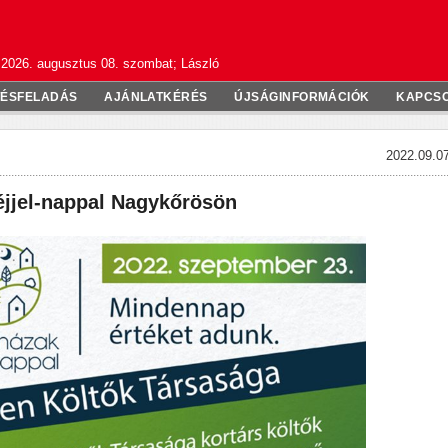
2026. augusztus 08. szombat; László
TÉSFELADÁS
AJÁNLATKÉRÉS
ÚJSÁGINFORMÁCIÓK
KAPCS
2022.09.07
éjjel-nappal Nagykőrösön