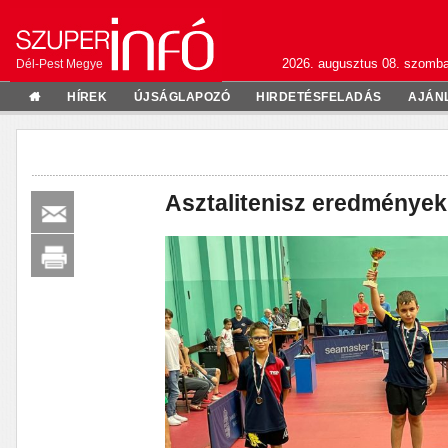
2026. augusztus 08. szomba
Dél-Pest Megye
HÍREK
ÚJSÁGLAPOZÓ
HIRDETÉSFELADÁS
AJÁN
Asztalitenisz eredmények