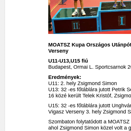
MOATSZ Kupa Országos Utánpótlá
Verseny
U11-U13,U15 fiú
Budapest, Ormai L. Sportcsarnok 
Eredmények:
U11: 2. hely Zsigmond Simon
U13: 32 -es főtáblára jutott Petrik 
16 közé került Telek Kristóf, Zsig
U15: 32 -es főtáblára jutott Unghvá
Vigasz Verseny 3. hely Zsigmond 
Szombaton folytatódott a MOATSZ k
ahol Zsigmond Simon közel volt a 