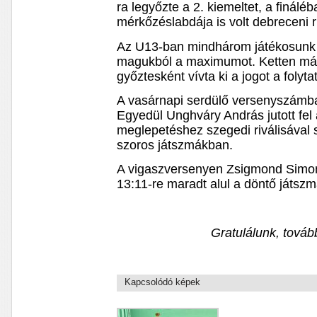
ra legyőzte a 2. kiemeltet, a finál
mérkőzéslabdája is volt debreceni 
Az U13-ban mindhárom játékosunk jó
magukból a maximumot. Ketten már 
győztesként vívta ki a jogot a folyta
A vasárnapi serdülő versenyszámba
Egyedül Unghváry András jutott fel a
meglepetéshez szegedi riválisával 
szoros játszmákban.
A vigaszversenyen Zsigmond Simon 
13:11-re maradt alul a döntő játszmá
Gratulálunk, továb
Kapcsolódó képek