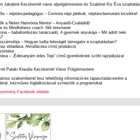
rt Jakabné Kecskemét város alpolgármestere és Szabóné Kis Éva szoptatás
illa – néptáncpedagógus – Csimota népi játékok, néptáncbemutató kicsikkel-
 Nők a Neten Harmónia Mentor – Anyaidő-Családidő
fe és Mindfulness coach -Női önismeret
Anna – babahordozási tanácsadó, 4 gyermek anyukája – Mit adott neki
a?
számolója – Hogyan tudta feleségét támogatni a szoptatásban?
ház előadása: Almafácska című produkció
zöntése
ása – „Édesanyám édes Teje” című gyerekeknek szóló rajzpályázat
é Pataki Klaudia Kecskemét Város Polgármestere
zámos szakemberrel lesz lehetőség információ-és tapasztalatcserére a
rral, kézműves foglalkozással színesítik a programokat.
 esemény Facebook oldalán.