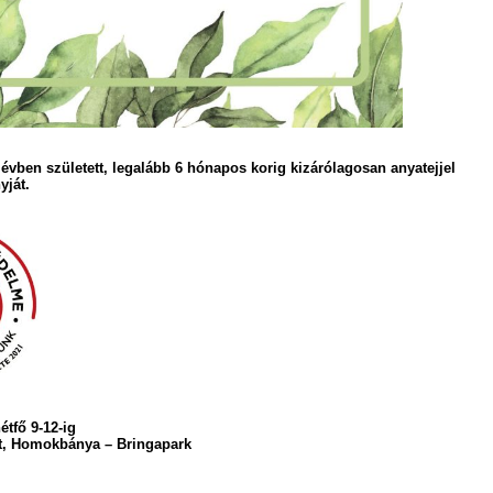
évben született, legalább 6 hónapos korig kizárólagosan anyatejjel
yját.
étfő 9-12-ig
t, Homokbánya – Bringapark