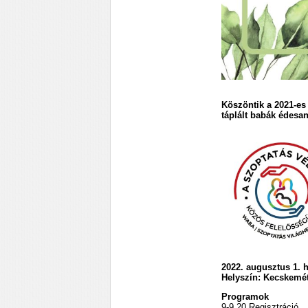
Köszöntik a 2021-es 
táplált babák édesan
2022. augusztus 1. h
Helyszín: Kecskemé
Programok
9-9.20 Regisztráció