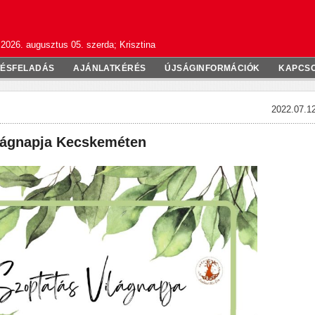
2026. augusztus 05. szerda; Krisztina
TÉSFELADÁS
AJÁNLATKÉRÉS
ÚJSÁGINFORMÁCIÓK
KAPCS
2022.07.12
lágnapja Kecskeméten