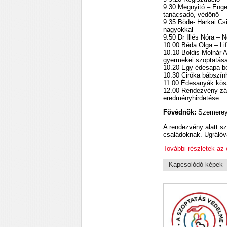
9.30 Megnyitó – Enge
tanácsadó, védőnő
9.35 Böde- Harkai Cs
nagyokkal
9.50 Dr Illés Nóra –
10.00 Béda Olga – Li
10.10 Boldis-Molnár 
gyermekei szoptatás
10.20 Egy édesapa be
10.30 Ciróka bábszín
11.00 Édesanyák kös
12.00 Rendezvény zár
eredményhirdetése
Fővédnök:
Szemereyn
A rendezvény alatt s
családoknak. Ugrálóvá
További részletek az
Kapcsolódó képek